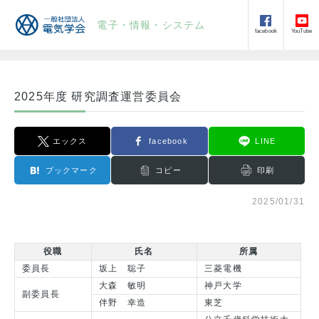
電子・情報・システム
facebook
YouTube
2025年度 研究調査運営委員会
エックス
facebook
LINE
ブックマーク
コピー
印刷
2025/01/31
役職
氏名
所属
委員長
坂上 聡子
三菱電機
大森 敏明
神戸大学
副委員長
伴野 幸造
東芝