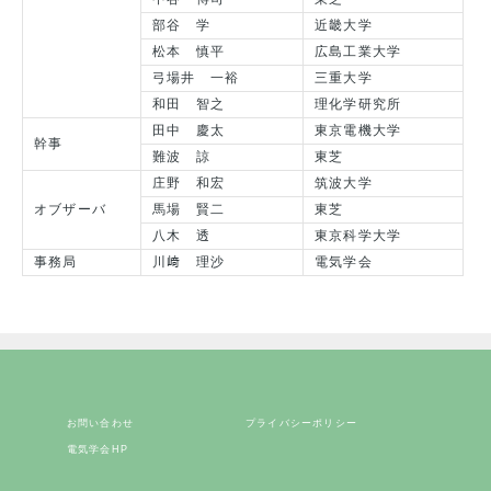
部谷 学
近畿大学
松本 慎平
広島工業大学
弓場井 一裕
三重大学
和田 智之
理化学研究所
田中 慶太
東京電機大学
幹事
難波 諒
東芝
庄野 和宏
筑波大学
オブザーバ
馬場 賢二
東芝
八木 透
東京科学大学
事務局
川﨑 理沙
電気学会
お問い合わせ
プライバシーポリシー
電気学会HP