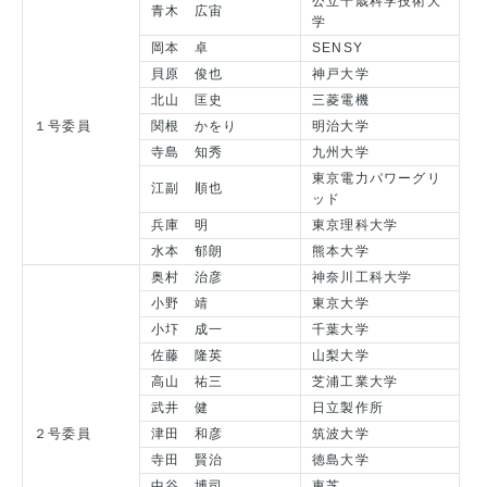
公立千歳科学技術大
青木 広宙
学
岡本 卓
SENSY
貝原 俊也
神戸大学
北山 匡史
三菱電機
１号委員
関根 かをり
明治大学
寺島 知秀
九州大学
東京電力パワーグリ
江副 順也
ッド
兵庫 明
東京理科大学
水本 郁朗
熊本大学
奥村 治彦
神奈川工科大学
小野 靖
東京大学
小圷 成一
千葉大学
佐藤 隆英
山梨大学
高山 祐三
芝浦工業大学
武井 健
日立製作所
２号委員
津田 和彦
筑波大学
寺田 賢治
徳島大学
中谷 博司
東芝