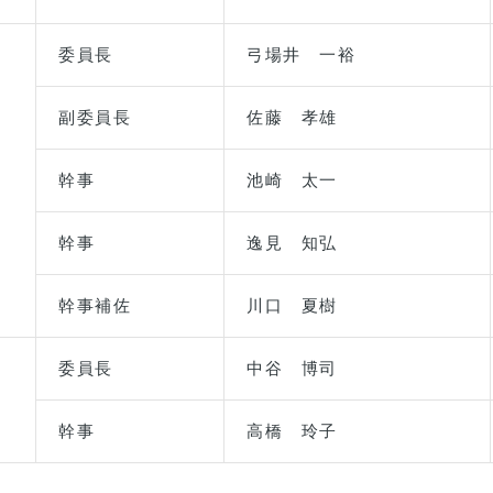
委員長
弓場井 一裕
副委員長
佐藤 孝雄
幹事
池崎 太一
幹事
逸見 知弘
幹事補佐
川口 夏樹
委員長
中谷 博司
幹事
高橋 玲子