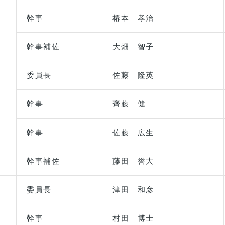
幹事
椿本 孝治
幹事補佐
大畑 智子
委員長
佐藤 隆英
幹事
齊藤 健
幹事
佐藤 広生
幹事補佐
藤田 誉大
委員長
津田 和彦
幹事
村田 博士