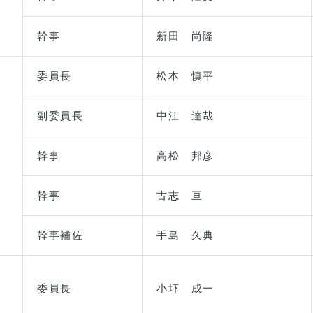
幹事
新田 尚隆
委員長
松本 慎平
副委員長
中江 達哉
幹事
高松 邦彦
幹事
古志 亘
幹事補佐
手島 久典
委員長
小圷 成一