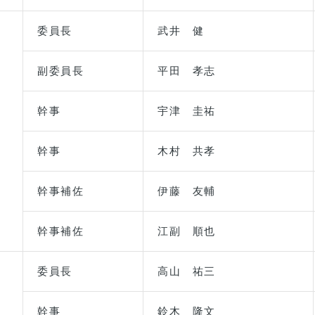
委員長
武井 健
副委員長
平田 孝志
幹事
宇津 圭祐
幹事
木村 共孝
幹事補佐
伊藤 友輔
幹事補佐
江副 順也
委員長
高山 祐三
幹事
鈴木 隆文