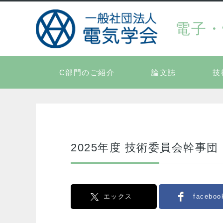
電子・
C部門のご紹介
論文誌
技
2025年度 技術委員会幹事団
エックス
faceboo