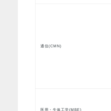
通信(CMN)
医用・生体工学(MBE)