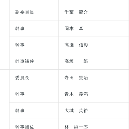
副委員長
千葉 龍介
幹事
岡本 卓
幹事
高瀬 信彰
幹事補佐
高坂 一郎
委員長
寺田 賢治
幹事
青木 義満
幹事
大城 英裕
幹事補佐
林 純一郎