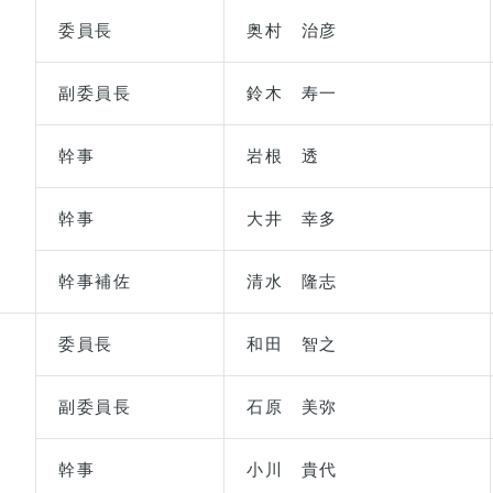
委員長
奥村 治彦
副委員長
鈴木 寿一
幹事
岩根 透
幹事
大井 幸多
幹事補佐
清水 隆志
委員長
和田 智之
副委員長
石原 美弥
幹事
小川 貴代