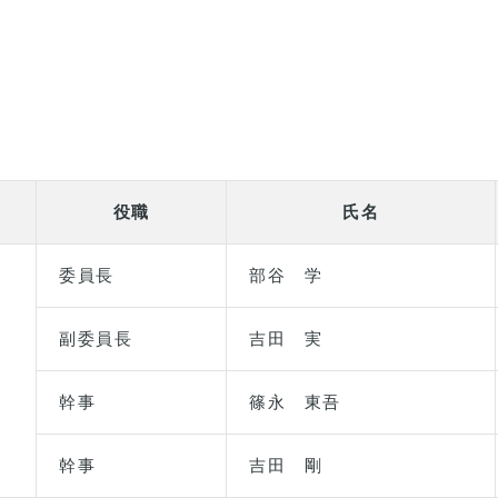
役職
氏名
委員長
部谷 学
副委員長
吉田 実
幹事
篠永 東吾
幹事
吉田 剛