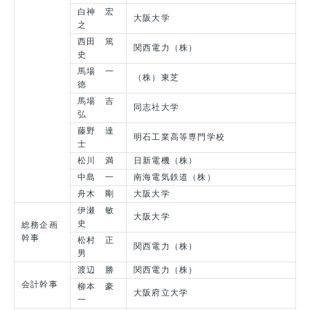
白神 宏
大阪大学
之
西田 篤
関西電力（株）
史
馬場 一
（株）東芝
徳
馬場 吉
同志社大学
弘
藤野 達
明石工業高等専門学校
士
松川 満
日新電機（株）
中島 一
南海電気鉄道（株）
舟木 剛
大阪大学
伊瀬 敏
大阪大学
史
総務企画
幹事
松村 正
関西電力（株）
男
渡辺 勝
関西電力（株）
会計幹事
柳本 豪
大阪府立大学
一