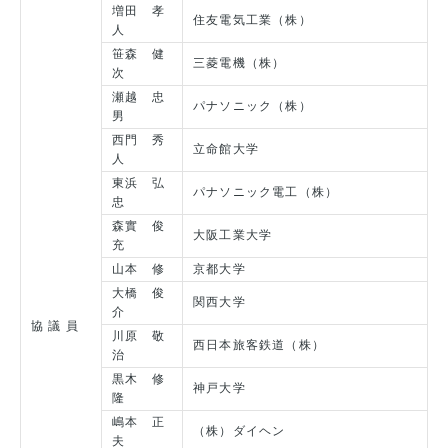
増田 孝
住友電気工業（株）
人
笹森 健
三菱電機（株）
次
瀬越 忠
パナソニック（株）
男
西門 秀
立命館大学
人
東浜 弘
パナソニック電工（株）
忠
森實 俊
大阪工業大学
充
山本 修
京都大学
大橋 俊
関西大学
介
協 議 員
川原 敬
西日本旅客鉄道（株）
治
黒木 修
神戸大学
隆
嶋本 正
（株）ダイヘン
夫