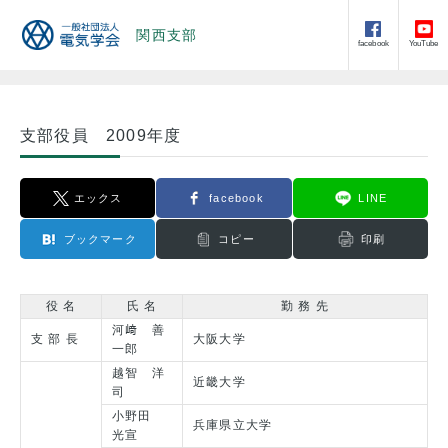
関西支部
facebook
YouTube
支部役員 2009年度
エックス
facebook
LINE
ブックマーク
コピー
印刷
役 名
氏 名
勤 務 先
河﨑 善
支 部 長
大阪大学
一郎
越智 洋
近畿大学
司
小野田
兵庫県立大学
光宣