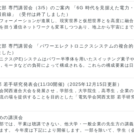
部 専門講習会（3/5）のご案内 「6G 時代を見据えた電
最前線」（受付は終了しました）
フォーメーションが進展し、現実世界と仮想世界とを高度に融合
を担う通信ネットワークも変革しつつあり、地上から宇宙にまで広
⽀部 専⾨講習会 「パワーエレクトロニクスシステムの複合
ました）
ニクス(PE)システムはパワー半導体を用いたスイッチング素子
，モータなどの負荷によって構成される。これらの構成要素は日
若手研究発表会(11/30開催)（2025年12月15日更新）
会関西連合大会を発展させ，学部生，大学院生，高専生，企業の
流の場を提供することを目的とした「電気学会関西支部 若手研究発
ための講演会
部では、平素は聴講できない、他大学・一般企業の先生方の講義
ます。 今年度は下記により開催します。一部を除いて、学生（