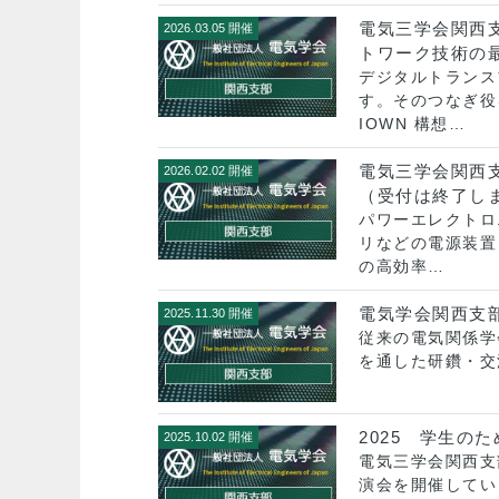
電気三学会関西支
2026.03.05 開催
トワーク技術の
デジタルトランス
す。そのつなぎ役
IOWN 構想…
電気三学会関⻄
2026.02.02 開催
（受付は終了し
パワーエレクトロ
リなどの電源装置
の高効率…
電気学会関西支部 
2025.11.30 開催
従来の電気関係学
を通した研鑽・交
2025 学生の
2025.10.02 開催
電気三学会関西支
演会を開催してい