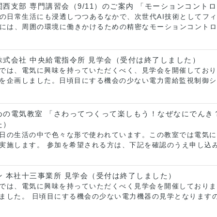
西支部 専門講習会（9/11）のご案内 「モーションコント
れの日常生活にも浸透しつつあるなかで、次世代AI技術としてフィ
現には、周囲の環境に働きかけるための精密なモーションコント
株式会社 中央給電指令所 見学会（受付は終了しました）
では、電気に興味を持っていただくべく、見学会を開催しており
を企画しました。日頃目にする機会の少ない電力需給監視制御シ
めの電気教室 「さわってつくって楽しもう！なぜなにでんき
た）
日の生活の中で色々な形で使われています。この教室では電気に
実施します。 参加を希望される方は、下記を確認のうえ申し込
ン 本社十三事業所 見学会（受付は終了しました）
では、電気に興味を持っていただくべく見学会を開催しておりま
ました。 日頃目にする機会の少ない電力機器の見学となりますの