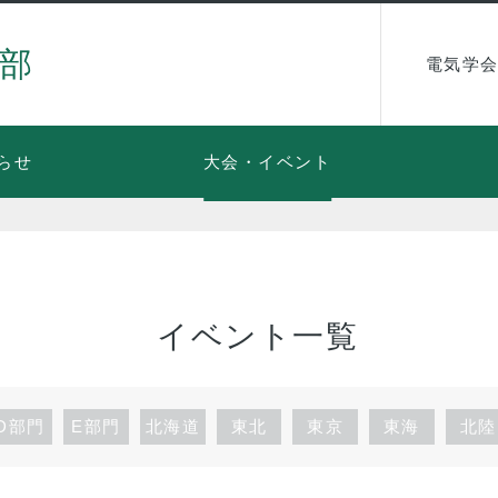
部
電気学会
らせ
大会・イベント
イベント一覧
D部門
E部門
北海道
東北
東京
東海
北陸