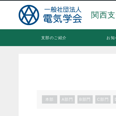
関西支
支部のご紹介
お知
本部
A部門
B部門
C部門