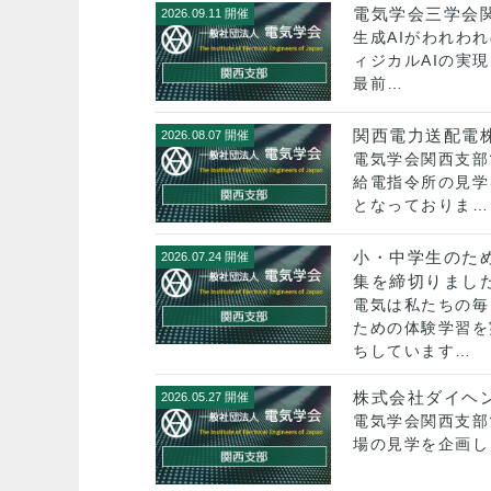
電気学会三学会関
2026.09.11 開催
生成AIがわれわ
ィジカルAIの実
最前…
関西電力送配電
2026.08.07 開催
電気学会関西支部
給電指令所の見学
となっておりま…
小・中学生のた
2026.07.24 開催
集を締切りまし
電気は私たちの毎
ための体験学習を
ちしています…
株式会社ダイヘ
2026.05.27 開催
電気学会関西支部
場の見学を企画し