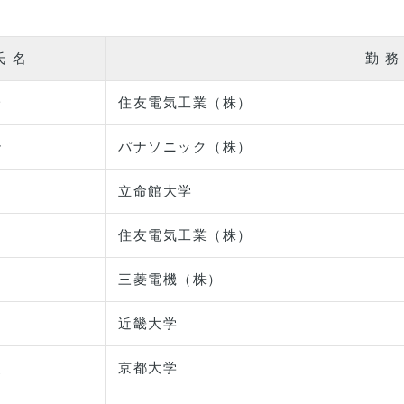
氏 名
勤 務
一
住友電気工業（株）
治
パナソニック（株）
尚
立命館大学
巳
住友電気工業（株）
之
三菱電機（株）
近畿大学
史
京都大学