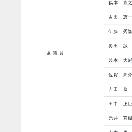
福本 直
吉田 恵
伊藤 秀
奥田 誠
協 議 員
兼本 大
佐賀 亮
吉田 修
田中 正
元井 直