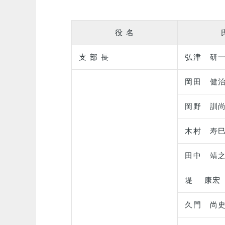
役 名
支 部 長
弘津 研
岡田 健
岡野 訓
木村 寿
田中 靖
堤 康宏
久門 尚