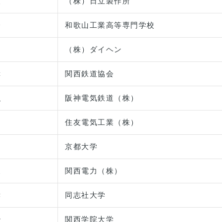
人
（株）日立製作所
一
和歌山工業高等専門学校
之
（株）ダイヘン
幸
関西鉄道協会
弘
阪神電気鉄道（株）
住友電気工業（株）
京都大学
俊
関西電力（株）
孝
同志社大学
治
関西学院大学