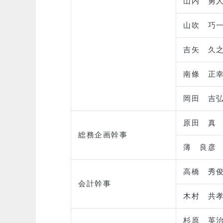
山内 勇
山吹 巧
吉矢 久
南條 正
岡田 吉
原田 真
総務企画幹事
薄 良彦
高橋 秀
会計幹事
木村 共
杉原 英