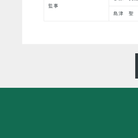
監事
島津 聖