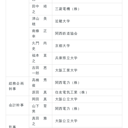
田中 靖
三菱電機（株）
之
津山 美
近畿大学
穂
南條 正
関西鉄道協会
幸
久門 尚
京都大学
史
福本 直
兵庫県立大学
之
吉田 恵
大阪工業大学
一郎
高橋 秀
関西電力（株）
総務企画
俊
幹事
原田 真
住友電気工業（株）
岡田 真
大阪公立大学
会計幹事
山下 育
関西電力（株）
男
真田 雅
大阪公立大学
之
監事