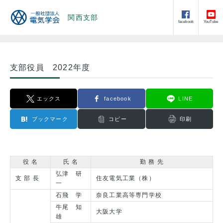
関西支部
facebook
YouTube
支部役員 2022年度
エックス
facebook
LINE
ブックマーク
コピー
印刷
役 名
氏 名
勤 務 先
弘津 研
支 部 長
住友電気工業（株）
一
石飛 学
奈良工業高等専門学校
牛尾 知
大阪大学
雄