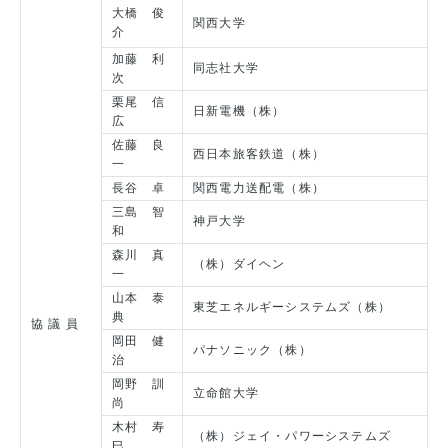
大橋 俊
関西大学
介
加藤 利
同志社大学
次
栗尾 信
日新電機（株）
広
佐藤 良
西日本旅客鉄道（株）
一
長谷 卓
関西電力送配電（株）
三島 智
神戸大学
和
森川 真
（株）ダイヘン
一
山本 泰
東芝エネルギーシステムズ（株）
典
協 議 員
岡田 健
パナソニック（株）
治
岡野 訓
立命館大学
尚
木村 寿
（株）ジェイ・パワーシステムズ
巳