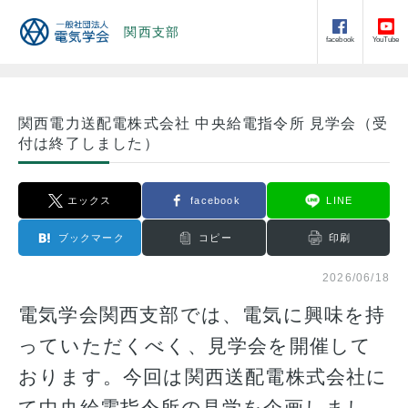
関西支部
facebook
YouTube
関西電力送配電株式会社 中央給電指令所 見学会（受
付は終了しました）
エックス
facebook
LINE
ブックマーク
コピー
印刷
2026/06/18
電気学会関西支部では、電気に興味を持
っていただくべく、見学会を開催して
おります。今回は関西送配電株式会社に