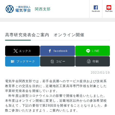
関西支部
facebook
YouTube
高専研究発表会ご案内 オンライン開催
エックス
facebook
LINE
ブックマーク
コピー
印刷
2022/01/19
電気学会関西支部では，若手会員層へのサービス提供および技術系
教育界との交流を目的に，近畿地区工業高等専門学校を対象とした
卒業研究発表会を開催しています。
昨年度は新型コロナウイルスの影響で開催を断念いたしました。
本年度はオンライン開催に変更し，近畿地区以外からの参加希望校
も加えて，下記の要領で第28回目を開催することとなりました。多
数ご参加いただきますよう，ご案内いたします。