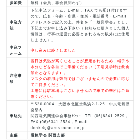
参加費
無料（会員、非会員問わず）
下記申込フォーム、E-mail、FAX でも受け付けます
ので、氏名・年齢・所属・住所・電話番号・E-mail
申込方
アドレスをご記入の上、件名を「一般見学会」とし、
法
下記までお申し込み下さい（お知らせ頂きました個人
情報は、行事の運営に必要とされるもの以外には使用
しません）。
申込フ
申し込みは終了しました
ォーム
当日は気温が高くなることが想定されるため、帽子や
水分などを各自でご準備ください（工場見学時は飲食
禁止となります）。
注意事
マスクの着用は強制ではございませんので必要に応じ
項
てご持参ください。
工場には駐車場はございませんので車での来所はご遠
慮ください。
〒530-0004 大阪市北区堂島浜2-1-25 中央電気倶
楽部内
申込先
関西電気関連学会事務ｾﾝﾀｰ TEL (06)6341-2529，
FAX (06)6341-2534，E-mail
denki4g@ares.eonet.ne.jp
主催
電気学会 関西支部