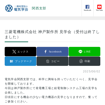
関西支部
facebook
YouTube
三菱電機株式会社 神戸製作所 見学会（受付は終了し
ました）
エックス
facebook
LINE
ブックマーク
コピー
印刷
2025/06/02
電気学会関西支部では、科学に興味を持っていただくべく、見学会
を開催しております。
今回は神戸製作所にて発電機工場と給電制御システム工場の見学を
企画しました。
日頃目にする機会の少ない電力機器の見学となりますので、奮って
ご参加ください。