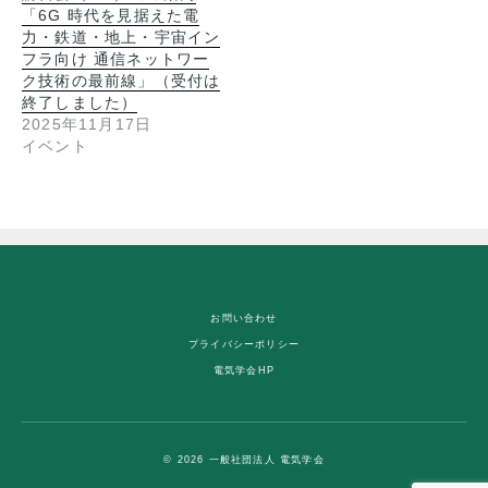
「6G 時代を見据えた電
力・鉄道・地上・宇宙イン
フラ向け 通信ネットワー
ク技術の最前線」（受付は
終了しました）
2025年11月17日
イベント
お問い合わせ
プライバシーポリシー
電気学会HP
© 2026 一般社団法人 電気学会