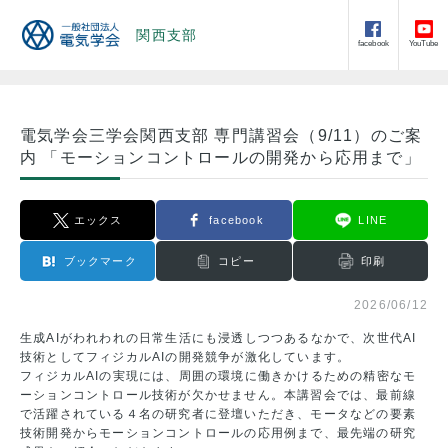
関西支部
facebook
YouTube
電気学会三学会関西支部 専門講習会（9/11）のご案
内 「モーションコントロールの開発から応用まで」
エックス
facebook
LINE
ブックマーク
コピー
印刷
2026/06/12
生成AIがわれわれの日常生活にも浸透しつつあるなかで、次世代AI
技術としてフィジカルAIの開発競争が激化しています。
フィジカルAIの実現には、周囲の環境に働きかけるための精密なモ
ーションコントロール技術が欠かせません。本講習会では、最前線
で活躍されている４名の研究者に登壇いただき、モータなどの要素
技術開発からモーションコントロールの応用例まで、最先端の研究