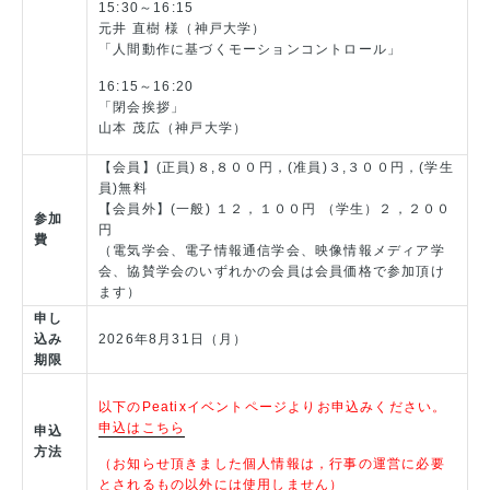
15:30～16:15
元井 直樹 様（神戸大学）
「人間動作に基づくモーションコントロール」
16:15～16:20
「閉会挨拶」
山本 茂広（神戸大学）
【会員】(正員)８,８００円，(准員)３,３００円，(学⽣
員)無料
【会員外】(⼀般) １２，１００円 （学⽣）２，２００
参加
円
費
（電気学会、電子情報通信学会、映像情報メディア学
会、協賛学会のいずれかの会員は会員価格で参加頂け
ます）
申し
込み
2026年8月31日（月）
期限
以下のPeatixイベントページよりお申込みください。
申込はこちら
申込
方法
（お知らせ頂きました個人情報は，行事の運営に必要
とされるもの以外には使用しません）