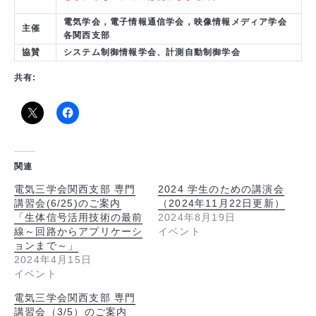
電気学会，電⼦情報通信学会，映像情報メディア学会
主催
各関⻄⽀部
協賛
システム制御情報学会、計測自動制御学会
共有:
関連
電気三学会関西支部 専門
2024 学生のための講演会
講習会(6/25)のご案内
（2024年11月22日更新）
「生体信号活用技術の最前
2024年8月19日
線～回路からアプリケーシ
イベント
ョンまで～」
2024年4月15日
イベント
電気三学会関西支部 専門
講習会（3/5）のご案内