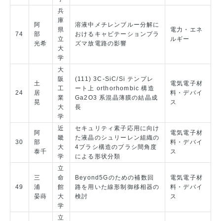
兵
庫
阿
溶液中メチレンブルー分解に
県
電力・エネ
74
部
おけるキャビテーションプラ
立
ルギー
光希
ズマ放電路の影響
大
学
大
阪
(111) 3C-SiC/Si テンプレ
土
電気電子材
工
ート上 orthorhombic 構造
24
居
料・デバイ
業
Ga2O3 系混晶薄膜の結晶成
晃
ス
大
長
学
近
セキュリティ素子応用に向け
阿
電気電子材
畿
た液晶のシュリーレン組織の
30
部
料・デバイ
大
4ブラシ構造のブラシ間角度
泰千
ス
学
による形状分類
立
三
命
Beyond5Gのための補数回
電気電子材
49
浦
館
路を用いた線形制御移相器の
料・デバイ
晏蒔
大
検討
ス
学
立