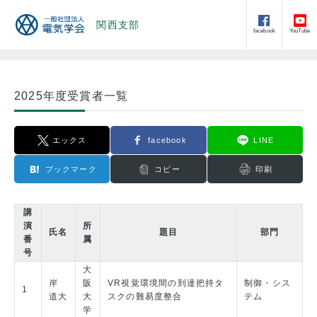
関西支部
facebook
YouTube
2025年度受賞者一覧
エックス
facebook
LINE
ブックマーク
コピー
印刷
講
演
所
氏名
題目
部門
番
属
号
大
岸
阪
VR視覚環境間の到達把持タ
制御・シス
1
道大
大
スクの難易度整合
テム
学