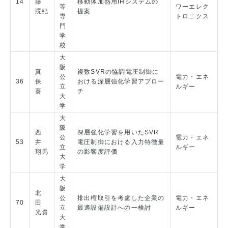
14
藤
移動体加熱用IHシステムの
等
ワーエレク
滉紀
提案
専
トロニクス
門
学
校
大
阪
真
複数SVRの協調電圧制御に
公
電力・エネ
36
保
おける深層強化学習アプロー
立
ルギー
葵
チ
大
学
大
阪
西
深層強化学習を用いたSVR
公
電力・エネ
53
井
電圧制御における入力特徴量
立
ルギー
翔馬
の影響度評価
大
学
大
阪
北
公
排出権取引を考慮した企業の
電力・エネ
70
田
立
最適設備設計への一検討
ルギー
光貴
大
学