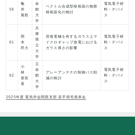
亀
命
電気電子材
ベクトル合成型移相器の無限
56
井
館
料・デバイ
移相器化の検討
風歌
大
ス
学
兵
庫
岡
背後電極を有するガラス上マ
電気電子材
県
61
本
イクロギャップ放電における
料・デバイ
立
昂大
ガラス厚さの影響
ス
大
学
立
小
命
電気電子材
林
アレーアンテナの制御バス削
62
館
料・デバイ
亜彩
減の検討
大
ス
香
学
2025年度 電気学会関西支部 若手研究発表会