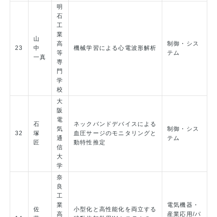
明
石
工
業
山
高
制御・シス
23
中
機械学習による心電波形解析
等
テム
一真
専
門
学
校
大
阪
電
石
ネックバンドデバイスによる
気
制御・シス
32
塚
血圧サージのモニタリングと
通
テム
匠
動特性推定
信
大
学
奈
良
工
業
電気機器・
佐
小型化と高性能化を両立する
高
産業応用/パ