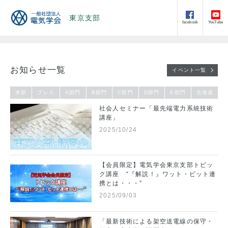
東京支部
facebook
YouTube
お知らせ一覧
イベント一覧
本部
プレス
A部門
B部門
C部門
D部門
E部門
北海道
社会人セミナー「最先端電力系統技術
講座」
2025/10/24
【会員限定】電気学会東京支部トピッ
ク講座 “『解説！』ワット・ビット連
携とは・・・”
2025/09/03
「最新技術による架空送電線の保守・