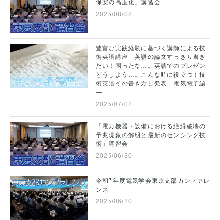
保安の高度化」講習会
2025/08/08
豊富な実践経験に基づく講師による技
術英語講座―英語の論文すっきり書き
たい！困ったな…。英語でのプレゼン
どうしよう…。こんな時に役立つ！技
術英語その書き方と発表 電気電子編
―
2025/07/02
「電力機器・設備における絶縁破壊の
予兆現象の解明と最新のセンシング技
術」講習会
2025/06/30
令和7年度電気学会東京支部カンファレ
ンス
2025/06/20