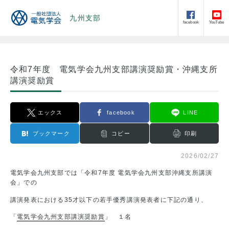
九州支部
facebook
YouTube
令和7年度 電気学会九州支部講演奨励賞・沖縄支所
講演奨励賞
エックス
facebook
LINE
ブックマーク
コピー
印刷
2026/02/27
電気学会九州支部では「令和7年度 電気学会九州支部沖縄支所講演
会」での
講演発表における35才以下の若手優秀講演発表者に下記の通り、
「
電気学会九州支部講演奨励賞
」 １名