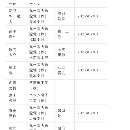
一伸
ーヘン
新羽
九州電力送
渡部
坪 蔵
配電（株）
2022/07/01
浩司
人
長崎支社
九州電力送
高瀬
貫 正
配電（株）
2023/07/01
勝久
弥
福岡支社
九州電力送
藤内
高木
配電（株）
2022/07/01
大介
康伸
送変電本部
九州電力送
徳永
江口
配電（株）
2022/07/01
晋
貴之
熊本支社
名嘉
三菱重工業
丈博
（株）
廣瀬
ニシム電子
俊郎
工業（株）
九州電力送
古市
盛山
配電（株）
2023/07/01
隆作
治
大分支社
九州電力送
村野
藤田