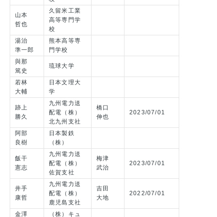
久留米工業
山本
高等専門学
哲也
校
湯治
熊本高等専
準一郎
門学校
與那
琉球大学
篤史
若林
日本文理大
大輔
学
九州電力送
跡上
橋口
配電（株）
2023/07/01
勝久
伸也
北九州支社
阿部
日本製鉄
良樹
（株）
九州電力送
飯干
梅津
配電（株）
2023/07/01
憲志
武治
佐賀支社
九州電力送
井手
吉田
配電（株）
2022/07/01
康哲
大地
鹿児島支社
金澤
（株）キュ