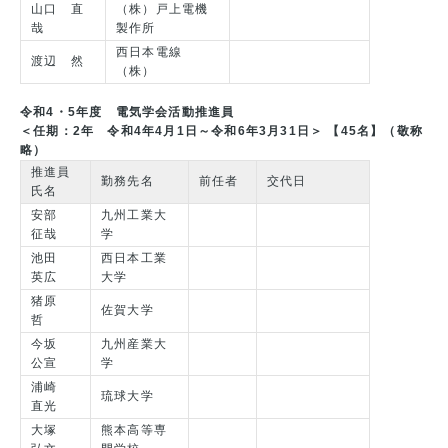
山口 直
（株）戸上電機
哉
製作所
西日本電線
渡辺 然
（株）
令和4・5年度 電気学会活動推進員
＜任期：2年 令和4年4月1日～令和6年3月31日＞
【45名】（敬称
略）
推進員
勤務先名
前任者
交代日
氏名
安部
九州工業大
征哉
学
池田
西日本工業
英広
大学
猪原
佐賀大学
哲
今坂
九州産業大
公宣
学
浦崎
琉球大学
直光
大塚
熊本高等専