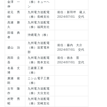
金澤 一
（株）キューヘ
伸
ン
岩元 秀
九州電力送配電
前任：新羽坪 蔵人
樹
（株）長崎支社
2024/07/01 交代
高瀬 勝
九州電力送配電
久
（株）福岡支社
田場 典
沖縄電力（株）
孝
九州電力送配電
前任：藤内 大介
盛山 治
（株）送変電本
2024/07/01 交代
部
西田 圭
九州電力送配電
前任：徳永 晋
吾
（株）熊本支社
2024/07/01 交代
名嘉 丈
三菱重工業
博
（株）
廣瀬 俊
ニシム電子工業
郎
（株）
古市 隆
九州電力送配電
作
（株）大分支社
村野 秀
九州電力送配電
昭
（株）宮崎支社