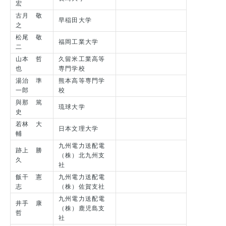
宏
古月 敬
早稲田大学
之
松尾 敬
福岡工業大学
二
山本 哲
久留米工業高等
也
専門学校
湯治 準
熊本高等専門学
一郎
校
與那 篤
琉球大学
史
若林 大
日本文理大学
輔
九州電力送配電
跡上 勝
（株）北九州支
久
社
飯干 憲
九州電力送配電
志
（株）佐賀支社
九州電力送配電
井手 康
（株）鹿児島支
哲
社