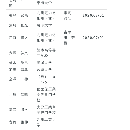
岩崎 洋一
東海大学
郎
九州電力送
串間
梅津 武治
2020/07/01
配電（株）
雅則
浦崎 直光
琉球大学
吉牟
九州電力送
江口 貴之
田 芳
2020/07/01
配電（株）
樹
熊本高等専
大塚 弘文
門学校
柿木 稔男
崇城大学
加来 昌典
宮崎大学
（株）キュ
金澤 一伸
ーヘン
佐世保工業
川崎 仁晴
高等専門学
校
大分工業高
清武 博文
等専門学校
九州工業大
古賀 雅伸
学