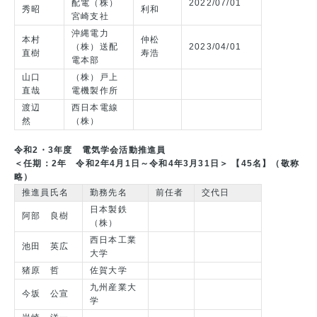
配電（株）
2022/07/01
秀昭
利和
宮崎支社
沖縄電力
本村
仲松
（株）送配
2023/04/01
直樹
寿浩
電本部
山口
（株）戸上
直哉
電機製作所
渡辺
西日本電線
然
（株）
令和2・3年度 電気学会活動推進員
＜任期：2年 令和2年4月1日～令和4年3月31日＞ 【45名】（敬称
略）
推進員氏名
勤務先名
前任者
交代日
日本製鉄
阿部 良樹
（株）
西日本工業
池田 英広
大学
猪原 哲
佐賀大学
九州産業大
今坂 公宣
学