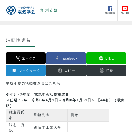
九州支部
facebook
YouTube
活動推進員
エックス
facebook
LINE
ブックマーク
コピー
印刷
平成年度の活動推進員はこちら
令和6・7年度 電気学会活動推進員
＜任期：2年 令和6年4月1日～令和8年3月31日＞
【44名】（敬称
略）
推進員氏
勤務先名
備考
名
味志 秀
西日本工業大学
紀