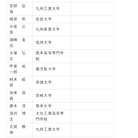
安部 征
九州工業大学
哉
猪原 哲
佐賀大学
今坂 公
九州産業大学
宣
浦崎 直
琉球大学
光
大塚 弘
熊本高等専門学
文
校
甲斐 祐
鹿児島大学
一郎
柿木 稔
崇城大学
男
加来 昌
宮崎大学
典
勝木 淳
熊本大学
清武 博
大分工業高等専
文
門学校
古賀 雅
九州工業大学
伸