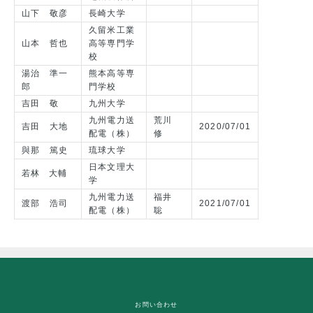
山下 敬彦
長崎大学
久留米工業
山本 哲也
高等専門学
校
湯治 準一
熊本高等専
郎
門学校
吉田 敬
九州大学
九州電力送
荒川
吉田 大地
2020/07/01
配電（株）
修
與那 篤史
琉球大学
日本文理大
若林 大輔
学
九州電力送
福井
渡部 浩司
2021/07/01
配電（株）
聡
お問い合わせ