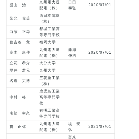
九州電力送
日田
盛山 治
2020/07/01
配電（株）
泰弘
西日本電線
柴北 俊英
（株）
都城工業高
白濵 正尋
等専門学校
住吉谷 覚
福岡大学
九州電力送
藤瀬
高木 康伸
2020/07/01
配電（株）
伸浩
立花 孝介
大分大学
堤井 君元
九州大学
三菱重工業
名嘉 丈博
（株）
鹿児島工業
中村 格
高等専門学
校
有明工業高
南部 幸久
等専門学校
九州電力送
堤 安
貫 正弥
2021/07/01
配電（株）
弘
富来