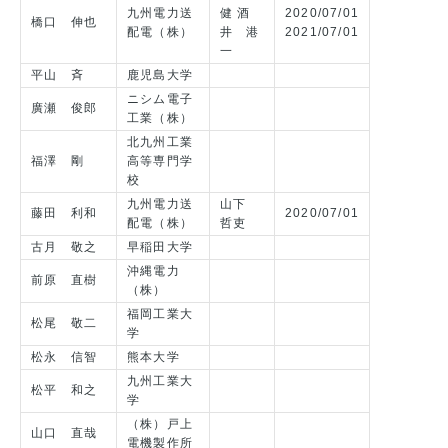
九州電力送
健 酒
2020/07/01
橋口 伸也
配電（株）
井 港
2021/07/01
一
平山 斉
鹿児島大学
ニシム電子
廣瀬 俊郎
工業（株）
北九州工業
福澤 剛
高等専門学
校
九州電力送
山下
藤田 利和
2020/07/01
配電（株）
哲吏
古月 敬之
早稲田大学
沖縄電力
前原 直樹
（株）
福岡工業大
松尾 敬二
学
松永 信智
熊本大学
九州工業大
松平 和之
学
（株）戸上
山口 直哉
電機製作所