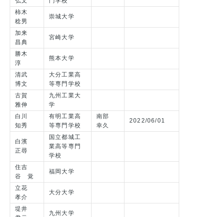
弘文
門学校
柿木
崇城大学
稔男
加来
宮崎大学
昌典
勝木
熊本大学
淳
清武
大分工業高
博文
等専門学校
古賀
九州工業大
雅伸
学
白川
有明工業高
南部
2022/06/01
知秀
等専門学校
幸久
国立都城工
白濱
業高等専門
正尋
学校
住吉
福岡大学
谷 覚
立花
大分大学
孝介
堤井
九州大学