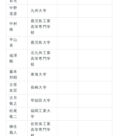
君元
中野
九州大学
道彦
鹿児島工業
中村
高等専門学
格
校
平山
鹿児島大学
斉
北九州工業
福澤
高等専門学
剛
校
藤本
東海大学
邦昭
古里
長崎大学
友宏
古月
早稲田大学
敬之
松尾
福岡工業大
敬二
学
佐世保工業
柳生
高等専門学
義人
校