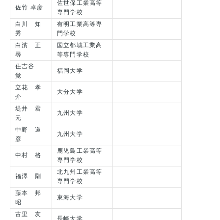
佐世保工業高等
佐竹 卓彦
専門学校
白川 知
有明工業高等専
秀
門学校
白濱 正
国立都城工業高
尋
等専門学校
住吉谷
福岡大学
覚
立花 孝
大分大学
介
堤井 君
九州大学
元
中野 道
九州大学
彦
鹿児島工業高等
中村 格
専門学校
北九州工業高等
福澤 剛
専門学校
藤本 邦
東海大学
昭
古里 友
長崎大学