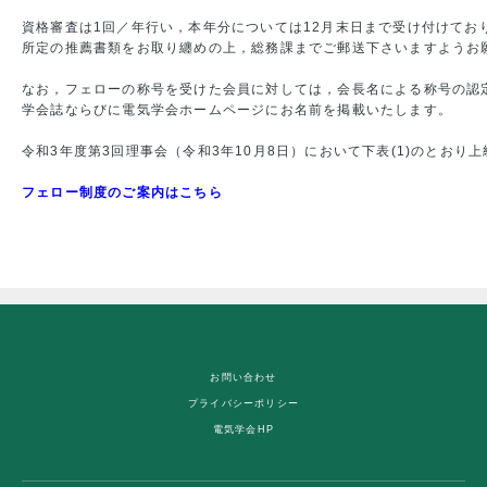
資格審査は1回／年行い，本年分については12月末日まで受け付けており
所定の推薦書類をお取り纏めの上，総務課までご郵送下さいますようお願
なお，フェローの称号を受けた会員に対しては，会長名による称号の認定
学会誌ならびに電気学会ホームページにお名前を掲載いたします。

令和3年度第3回理事会（令和3年10月8日）において下表(1)のとおり
フェロー制度のご案内はこちら
お問い合わせ
プライバシーポリシー
電気学会HP