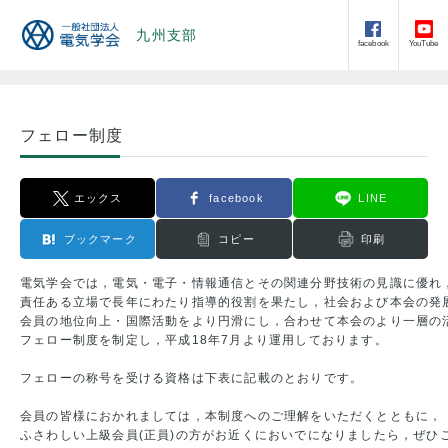
九州支部
facebook
YouTube
フェロー制度
エックス
facebook
LINE
ブックマーク
コピー
印刷
電気学会では，電気・電子・情報通信とその関連分野技術の見識に優れ，
責任ある立場で長年にわたり指導的役割を果たし，社会および本会の発展
会員の地位向上・国際活動をより円滑にし，合わせて本会のより一層の活
フェロー制度を制定し，平成18年7月より運用しております。

フェローの称号を受ける資格は下表に記載のとおりです。

会員の皆様におかれましては，本制度へのご理解をいただくとともに，

ふさわしい上級会員(正員)の方がお近くにおいでになりましたら，ぜひご