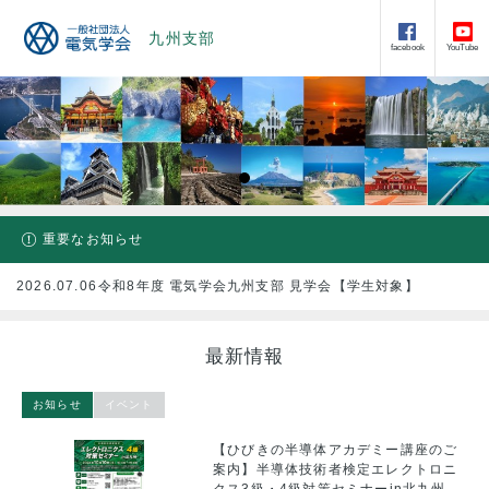
九州支部
facebook
YouTube
重要なお知らせ
2026.07.06
令和8年度 電気学会九州支部 見学会【学生対象】
最新情報
お知らせ
イベント
係
【ひびきの半導体アカデミー講座のご
20
案内】半導体技術者検定エレクトロニ