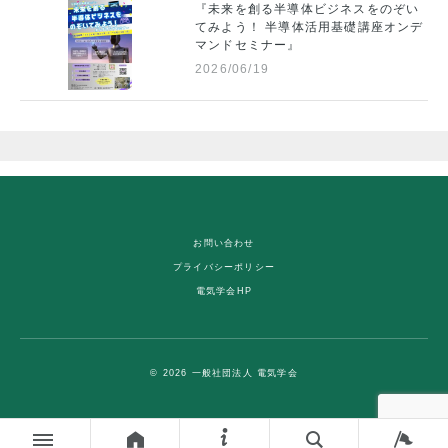
科
『未来を創る半導体ビジネスをのぞい
20
－
てみよう！ 半導体活用基礎講座オンデ
マンドセミナー』
2026/06/19
お問い合わせ
プライバシーポリシー
電気学会HP
© 2026 一般社団法人 電気学会