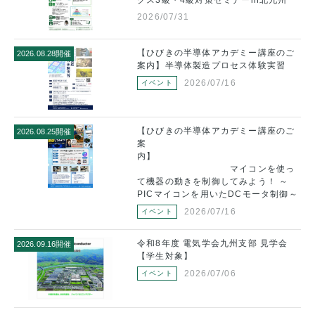
クス3級・4級対策セミナーin北九州
2026/07/31
会
【ひびきの半導体アカデミー講座のご
2026.08.28開催
20
案内】半導体製造プロセス体験実習
2026/07/16
イベント
ご
【ひびきの半導体アカデミー講座のご
2026.08.25開催
20
案
内】
マイコンを使っ
て機器の動きを制御してみよう！ ～
PICマイコンを用いたDCモータ制御～
ご
20
2026/07/16
イベント
】
令和8年度 電気学会九州支部 見学会
2026.09.16開催
っ
【学生対象】
～
御～
2026/07/06
イベント