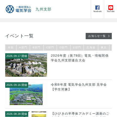
九州支部
facebook
YouTube
イベント一覧
お知らせ一覧
本部
A部門
B部門
C部門
D部門
E部門
北海道
東北
東
2026年度（第79回）電気・情報関係
2026.09.17 開催
学会九州支部連合大会
令和8年度 電気学会九州支部 見学会
2026.09.16 開催
【学生対象】
【ひびきの半導体アカデミー講座のご
2026.08.28 開催