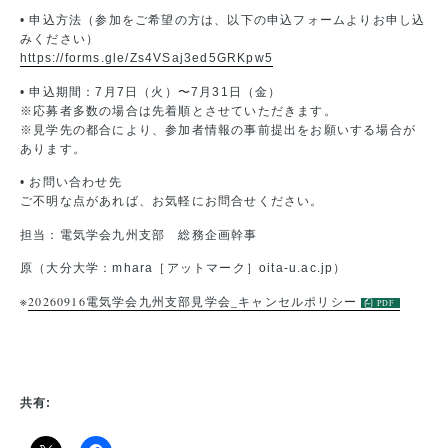
• 申込方法（参加をご希望の方は、以下の申込フォームよりお申し込
みください）
https://forms.gle/Zs4VSaj3ed5GRKpw5
• 申込期間：7月7日（火）〜7月31日（金）
※応募者多数の場合は先着順とさせていただきます。
※見学先の都合により、参加者情報の事前提出をお願いする場合が
あります。
• お問い合わせ先
ご不明な点があれば、お気軽にお問合せください。
担当：電気学会九州支部 総務企画幹事
原（大分大学：mhara［アットマーク］oita-u.ac.jp）
※
20260916電気学会九州支部見学会_キャンセルポリシー
共有: