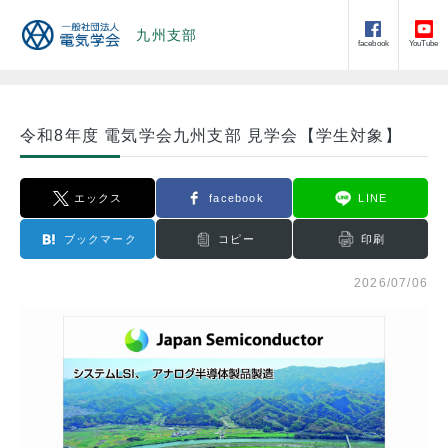
九州支部
facebook
YouTube
令和8年度 電気学会九州支部 見学会【学生対象】
エックス
facebook
LINE
ブックマーク
コピー
印刷
2026/07/06