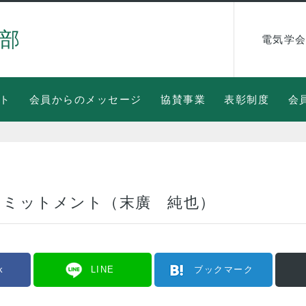
部
電気学会
ト
会員からのメッセージ
協賛事業
表彰制度
会
コミットメント（末廣 純也）
k
LINE
ブックマーク