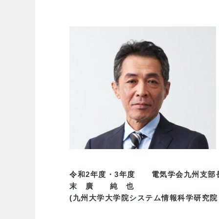
令和2年度・3年度　　電気学会九州支部
末　廣　　純　也
(九州大学大学院システム情報科学研究院