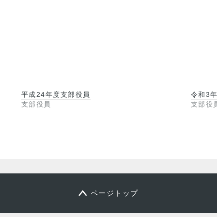
平成24年度支部役員
令和3
支部役員
支部役
ページトップ