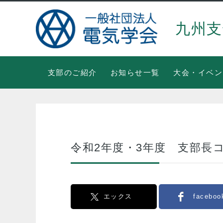
九州支
支部のご紹介
お知らせ一覧
大会・イベン
令和2年度・3年度 支部長
エックス
faceboo