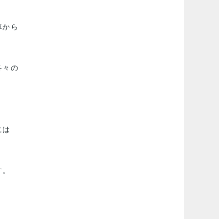
車から
各々の
には
す。