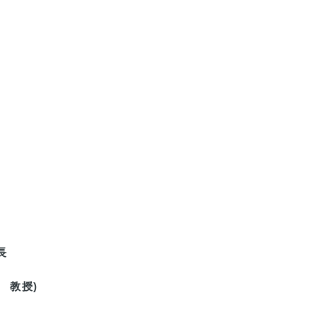
長
　教授)