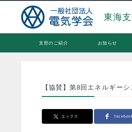
東海支
支部のご紹介
お知らせ
【協賛】第8回エネルギー
エックス
faceboo