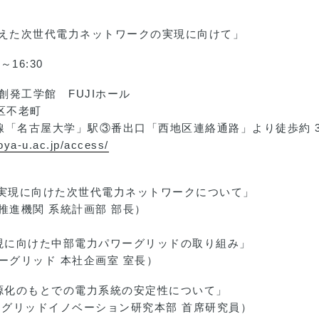
据えた次世代電力ネットワークの実現に向けて」
～16:30
I創発工学館 FUJIホール
区不老町
学」駅③番出口「西地区連絡通路」より徒歩約 3
oya-u.ac.jp/access/
ル実現に向けた次世代電力ネットワークについて」
関 系統計画部 部長）
現に向けた中部電力パワーグリッドの取り組み」
ッド 本社企画室 室長）
源化のもとでの電力系統の安定性について」
ッドイノベーション研究本部 首席研究員）