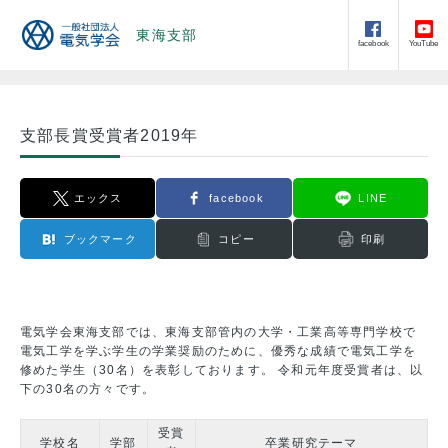
東海支部
facebook
YouTube
支部長賞受賞者2019年
エックス
facebook
LINE
ブックマーク
コピー
印刷
電気学会東海支部では、東海支部管内の大学・工業高等専門学校で
電気工学を学ぶ学生の学業奨励のために、優秀な成績で電気工学を
修めた学生（30名）を表彰しております。 令和元年度受賞者は、以
下の30名の方々です。
受賞
学校名
学部
卒業研究テーマ