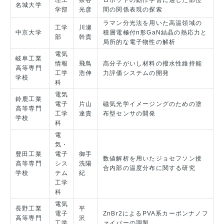
理工
茶谷
ロボットの動作学習に適した部位
名城大学
学部
光彦
間の関係表現の探索
ラマン分光法を用いた高温領域の
工学
川瀬
中京大学
積層電極付n形GaN結晶の熱応力と
部
幹貴
局所的な電子物性の解析
電気
岐阜工業
情報
飛鳥
高分子がいし材料の撥水性維持能
高等専門
工学
浩伸
力評価システムの開発
学校
科
電気
鈴鹿工業
電子
片山
磁気光学イメージングのための塗
高等専門
工学
達貴
布型センサの開発
学校
科
電
気・
豊田工業
電子
御手
数値解析を用いたジョセフソン接
高等専門
シス
洗陽
合内部の温度分布に関する研究
学校
テム
紀
工学
科
電気
長野工業
平
電子
ZnBr2によるPVA系カーボンナノフ
高等専門
沢
工学
ァイバーの調製