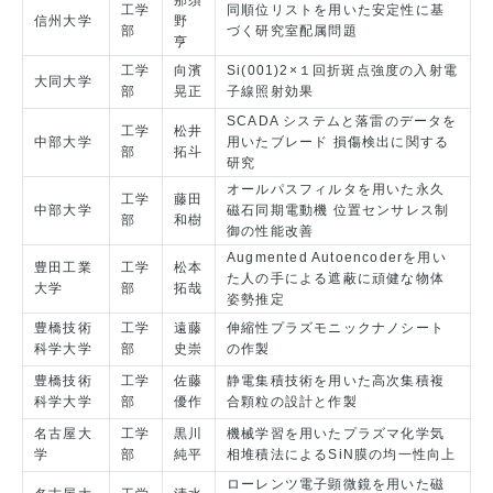
那須
工学
同順位リストを用いた安定性に基
信州大学
野
部
づく研究室配属問題
亨
工学
向濱
Si(001)2×１回折斑点強度の入射電
大同大学
部
晃正
子線照射効果
SCADA システムと落雷のデータを
工学
松井
中部大学
用いたブレード 損傷検出に関する
部
拓斗
研究
オールパスフィルタを用いた永久
工学
藤田
中部大学
磁石同期電動機 位置センサレス制
部
和樹
御の性能改善
Augmented Autoencoderを用い
豊田工業
工学
松本
た人の手による遮蔽に頑健な物体
大学
部
拓哉
姿勢推定
豊橋技術
工学
遠藤
伸縮性プラズモニックナノシート
科学大学
部
史崇
の作製
豊橋技術
工学
佐藤
静電集積技術を用いた高次集積複
科学大学
部
優作
合顆粒の設計と作製
名古屋大
工学
黒川
機械学習を用いたプラズマ化学気
学
部
純平
相堆積法によるSiN膜の均一性向上
ローレンツ電子顕微鏡を用いた磁