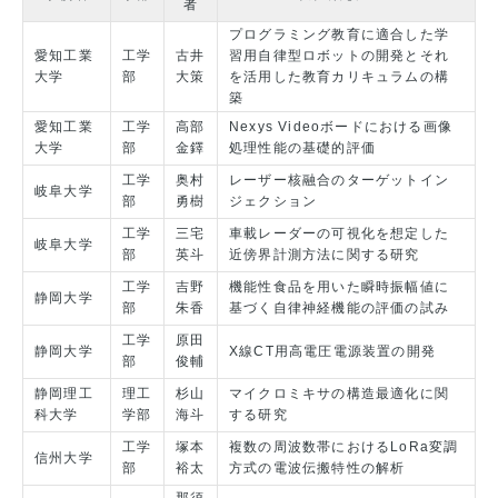
者
プログラミング教育に適合した学
愛知工業
工学
古井
習用自律型ロボットの開発とそれ
大学
部
大策
を活用した教育カリキュラムの構
築
愛知工業
工学
高部
Nexys Videoボードにおける画像
大学
部
金鐸
処理性能の基礎的評価
工学
奥村
レーザー核融合のターゲットイン
岐阜大学
部
勇樹
ジェクション
工学
三宅
車載レーダーの可視化を想定した
岐阜大学
部
英斗
近傍界計測方法に関する研究
工学
吉野
機能性食品を用いた瞬時振幅値に
静岡大学
部
朱香
基づく自律神経機能の評価の試み
工学
原田
静岡大学
X線CT用高電圧電源装置の開発
部
俊輔
静岡理工
理工
杉山
マイクロミキサの構造最適化に関
科大学
学部
海斗
する研究
工学
塚本
複数の周波数帯におけるLoRa変調
信州大学
部
裕太
方式の電波伝搬特性の解析