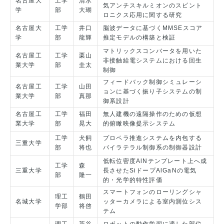
名古屋大
工学
清水
気アンチスキルミオンのスピント
学
部
大瑚
ロニクス応用に関する研究
名古屋大
工学
井口
脳波データに基づくMMSEスコア
学
部
龍輝
推定モデルの構築と検証
マトリックスコンバータを用いた
名古屋工
工学
栗山
非接触給電システムにおける回生
業大学
部
圭太
制御
フィードバック制御シミュレーシ
名古屋工
工学
山田
ョンに基づく振り子システムの制
業大学
部
真那
御系設計
名古屋工
工学
福田
無人建機の遠隔操作のための仮想
業大学
部
晃大
的俯瞰映像提示システム
工学
犬飼
プロペラ推進システムを内包する
三重大学
部
将也
バイラテラル制御系の制御器設計
低転位密度AlNテンプレート上へ成
工学
森
三重大学
長させたSiドープAlGaNの電気
部
隆一
的・光学的特性評価
スマートフォンのローリングシャ
理工
鶴田
名城大学
ッターカメラによる室内測位シス
学部
将啓
テム