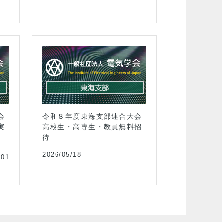
2026.09.18開催
会
令和８年度東海支部連合大会
若手セミナー「
実
高校生・高専生・教員無料招
研究の最前線」
待
第1回）
2026/05/18
/01
イベント