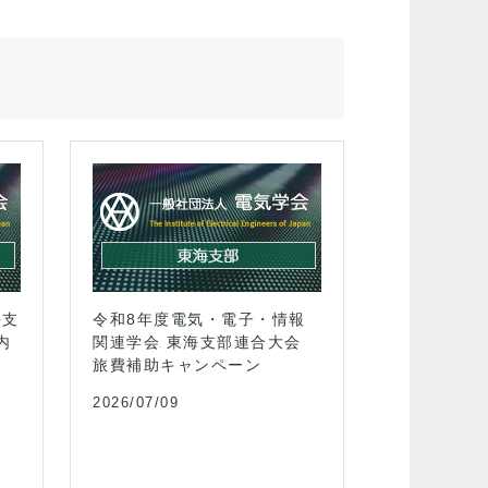
2026.12.04開催
海支
令和8年度電気・電子・情報
学術講演会「電
内
関連学会 東海支部連合大会
おけるパワーエ
旅費補助キャンペーン
スの役割」
2026/07/09
イベント