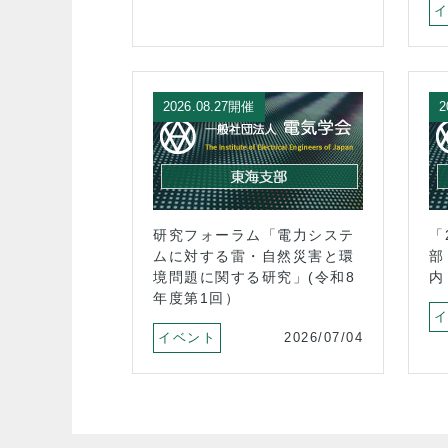
催
2026.08.27開催
2
ズマの日2026
研究フォーラム「電力システ
「
気体「プラズ
ムに対する雷・自然災害と環
部
ようー
境問題に関する研究」(令和8
内
年度第1回）
2026/07/27
イベント
2026/07/04