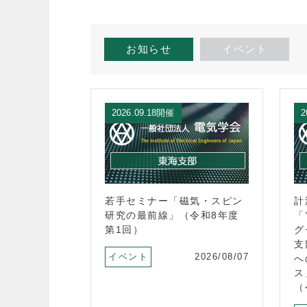
お知らせ
イベント
催
2026.09.18開催
2
0回基礎化学工学
若手セミナー「磁気・スピン
計
験クール）
研究の最前線」（令和8年度
「
第1回）
グ
2026/05/18
支
イベント
2026/08/07
へ
ス
（