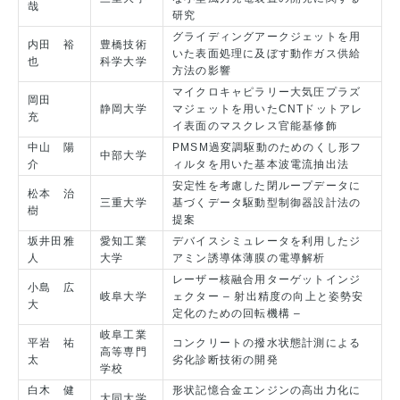
哉
研究
グライディングアークジェットを用
内田 裕
豊橋技術
いた表面処理に及ぼす動作ガス供給
也
科学大学
方法の影響
マイクロキャピラリー大気圧プラズ
岡田
静岡大学
マジェットを用いたCNTドットアレ
充
イ表面のマスクレス官能基修飾
中山 陽
PMSM過変調駆動のためのくし形フ
中部大学
介
ィルタを用いた基本波電流抽出法
安定性を考慮した閉ループデータに
松本 治
三重大学
基づくデータ駆動型制御器設計法の
樹
提案
坂井田雅
愛知工業
デバイスシミュレータを利用したジ
人
大学
アミン誘導体薄膜の電導解析
レーザー核融合用ターゲットインジ
小島 広
岐阜大学
ェクター – 射出精度の向上と姿勢安
大
定化のための回転機構 –
岐阜工業
平岩 祐
コンクリートの撥水状態計測による
高等専門
太
劣化診断技術の開発
学校
白木 健
形状記憶合金エンジンの高出力化に
大同大学