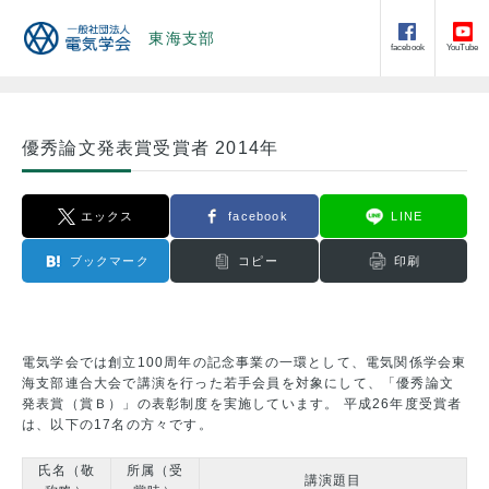
東海支部
facebook
YouTube
優秀論文発表賞受賞者 2014年
エックス
facebook
LINE
ブックマーク
コピー
印刷
電気学会では創立100周年の記念事業の一環として、電気関係学会東
海支部連合大会で講演を行った若手会員を対象にして、「優秀論文
発表賞（賞Ｂ）」の表彰制度を実施しています。 平成26年度受賞者
は、以下の17名の方々です。
氏名（敬
所属（受
講演題目