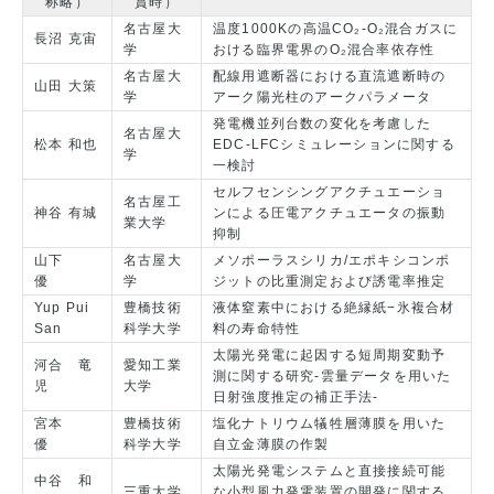
称略）
賞時）
名古屋大
温度1000Kの高温CO₂-O₂混合ガスに
長沼 克宙
学
おける臨界電界のO₂混合率依存性
名古屋大
配線用遮断器における直流遮断時の
山田 大策
学
アーク陽光柱のアークパラメータ
発電機並列台数の変化を考慮した
名古屋大
松本 和也
EDC-LFCシミュレーションに関する
学
一検討
セルフセンシングアクチュエーショ
名古屋工
神谷 有城
ンによる圧電アクチュエータの振動
業大学
抑制
山下
名古屋大
メソポーラスシリカ/エポキシコンポ
優
学
ジットの比重測定および誘電率推定
Yup Pui
豊橋技術
液体窒素中における絶縁紙−氷複合材
San
科学大学
料の寿命特性
太陽光発電に起因する短周期変動予
河合 竜
愛知工業
測に関する研究-雲量データを用いた
児
大学
日射強度推定の補正手法-
宮本
豊橋技術
塩化ナトリウム犠牲層薄膜を用いた
優
科学大学
自立金薄膜の作製
太陽光発電システムと直接接続可能
中谷 和
三重大学
な小型風力発電装置の開発に関する