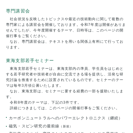
専門講習会
社会状況を反映したトピックスや最近の技術動向に関して複数の
専門家による講習会を開催しております。令和7年度は開催がありま
せんでしたが、今年度開催するテーマ、日時等は、このページの開
催行事をご覧ください。
なお、専門講習会は、テキストを用いる関係上有料にて行ってお
ります。
東海支部若手セミナー
東海支部若手セミナーは、東海支部内の準員、学生員をはじめと
する若手研究者や技術者が自由に交流できる場を提供し、活発な研
究討論を推進するために設置されているものです。セミナーのテー
マは毎年3月頃公募いたします。
なお、東海支部は、セミナーに要する経費の一部を援助いたしま
す。
令和8年度のテーマは、下記の3件です。
詳細につきましては、このページの開催行事をご覧ください。
カーボンニュートラルへのパワーエレクトロニクス
（継続）
磁気・スピン研究の最前線
（新規）