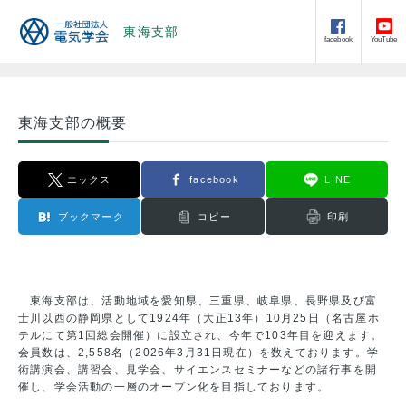
東海支部
facebook
YouTube
東海支部の概要
エックス
facebook
LINE
ブックマーク
コピー
印刷
東海支部は、活動地域を愛知県、三重県、岐阜県、長野県及び富
士川以西の静岡県として1924年（大正13年）10月25日（名古屋ホ
テルにて第1回総会開催）に設立され、今年で103年目を迎えます。
会員数は、2,558名（2026年3月31日現在）を数えております。学
術講演会、講習会、見学会、サイエンスセミナーなどの諸行事を開
催し、学会活動の一層のオープン化を目指しております。