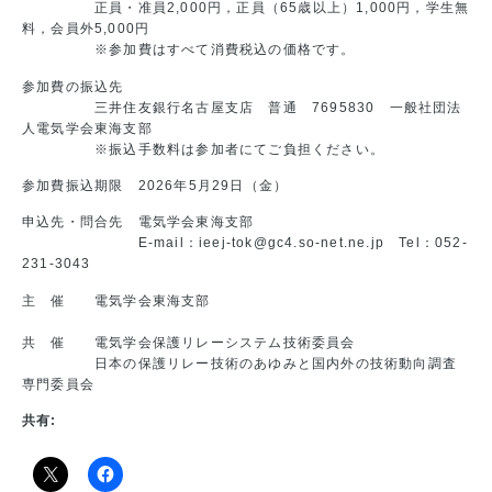
正員・准員2,000円，正員（65歳以上）1,000円，学生無
料，会員外5,000円
※参加費はすべて消費税込の価格です。
参加費の振込先
三井住友銀行名古屋支店 普通 7695830 一般社団法
人電気学会東海支部
※振込手数料は参加者にてご負担ください。
参加費振込期限 2026年5月29日（金）
申込先・問合先 電気学会東海支部
E-mail：ieej-tok@gc4.so-net.ne.jp Tel：052-
231-3043
主 催 電気学会東海支部
共 催 電気学会保護リレーシステム技術委員会
日本の保護リレー技術のあゆみと国内外の技術動向調査
専門委員会
共有: