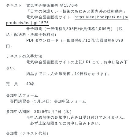
テキスト 電気学会技術報告 第1576号
「日本の保護リレー技術のあゆみと国内外の技術動向」
電気学会図書販売サイト
https://ieej.bookpark.ne.jp/
products/ieej-gh1576
冊子印刷（一般価格5,808円/会員価格4,066円）（税
込）配送料・決裁手数料別）
PDFダウンロード（一般価格8,712円/会員価格6,098
円）
テキストの入手方法
電気学会図書販売サイトの上記URLにて，お申し込み下
さい。
納品までに，入金確認後，10日程かかります。
定 員 40名
参加申込フォーム
専門講習会（5月14日）参加申込フォーム
参加申込期限 2026年5月7日（木）
※申込締切後の参加申し込みは受け付けておりません。
必ず上記期限までにお申し込み下さい。
参加費（テキスト代別）