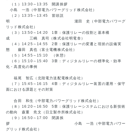
（１）13:30～13:35 開講挨拶
小島 一浩（中部電力パワーグリッド株式会社）
（２）13:35～13:45 冒頭説
明 瀧田 史（中部電力パワーグ
リッド株式会社）
（３）13:50～14:20 1章：保護リレーの役割と基本構
成 三嶋 真司（株式会社明電舎）
（４）14:25～14:55 2章：保護リレーの変遷と現状の設備実
態 藤田 真也（富士電機株式会社）
（５）14:55～15:10 （休憩）
（６）15:10～15:40 3章：ディジタルリレーの標準化・効率
化・高度化の事例
福尾 智広（北陸電力送配電株式会社）
（７）15:45～16:15 4章：ディジタルリレー装置の運用・保守
面における課題とその対策
合田 和生（中部電力パワーグリッド株式会社）
（８）16:20～16:50 5章：保護リレーシステムにおける新技術
の動向 森重 尭文（日立製作所株式会社）
（９）16:50～17:00 閉講挨
拶 小島 一浩（中部電力パワー
グリッド株式会社）