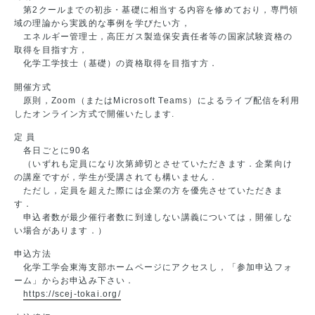
第2クールまでの初歩・基礎に相当する内容を修めており，専門領
域の理論から実践的な事例を学びたい方，
エネルギー管理士，高圧ガス製造保安責任者等の国家試験資格の
取得を目指す方，
化学工学技士（基礎）の資格取得を目指す方．
開催方式
原則，Zoom（またはMicrosoft Teams）によるライブ配信を利用
したオンライン方式で開催いたします.
定 員
各日ごとに90名
（いずれも定員になり次第締切とさせていただきます．企業向け
の講座ですが，学生が受講されても構いません．
ただし，定員を超えた際には企業の方を優先させていただきま
す．
申込者数が最少催行者数に到達しない講義については，開催しな
い場合があります．）
申込方法
化学工学会東海支部ホームページにアクセスし，「参加申込フォ
ーム」からお申込み下さい．
https://scej-tokai.org/