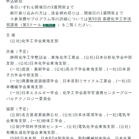
申込締切
各日いずれも開催日の3週間前まで
銀行振り込みの方は，送金締め切りは，開催日の1週間前まで
※参加費やプログラム等の詳細については
第50回 基礎化学工学演
習講座（第3クール
）をご覧ください。
主 催
(公社)化学工学会東海支部
共催（予定）
静岡化学工学懇話会，東海化学工業会，(公社)日本分析化学会中部
支部，(公社)日本化学会東海支部，
(一社)資源・素材学会，(公社)高分子学会東海支部，(一社)日本原
子力学会中部支部，
(一社)廃棄物資源循環学会，日本溶剤リサイクル工業会，(一社)日
本機械学会東海支部，
(一社)日本エネルギー学会，化学工学会産学官連携センターグロー
バルテクノロジー委員会
協賛（予定）
(公財)名古屋産業振興公社，(公社)日本水環境学会，(一社)電気学
会東海支部，(一社)粉体工学会，
(公財)中部科学技術センター，(公社)電気化学会東海支部，(公社)
有機合成化学協会東海支部，
ISPE日本本部，日本PDA製薬学会，製剤機械技術学会，日本金属