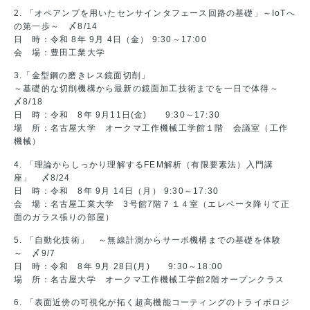
2. 「オペアンプを用いたセンサインタフェース回路の基礎」～IoTへ
の第一歩～ 〆8/14
日 時：令和 8年 9月 4日（金） 9:30～17:00
会 場：豊田工業大学
3.「金型鋼の磨きレス鏡面切削」
～基礎的な切削機構から最新の鏡面加工技術までを一日で体得～
〆8/18
日 時：令和 8年 9月11日(金) 9:30～17:30
場 所：名古屋大学 オークマ工作機械工学館１階 会議室（工作
機械）
4. 「理論からしっかり理解するFEM解析（有限要素法）入門講
座」 〆8/24
日 時：令和 8年 9月 14日（月） 9:30～17:30
会 場：名古屋工業大学 3号館7階７１４室（エレベータ降りて正
面のガラス張りの部屋）
5. 「自動化技術」 ～無線計測からサーボ機構までの基礎を体験
～ 〆9/7
日 時：令和 8年 9月 28日(月) 9:30～18:00
場 所：名古屋大学 オークマ工作機械工学館2階オープンクラス
6. 「表面近傍の可視化が拓く超高機能コーティングのトライボロジ