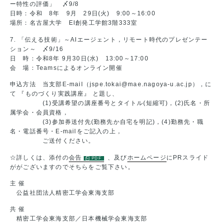
ー特性の評価」 〆9/8
日時：令和 8年 9月 29日(火) 9:00～16:00
場所：名古屋大学 EI創発工学館3階333室
7. 「伝える技術」～AIエージェント，リモート時代のプレゼンテー
ション～ 〆9/16
日 時：令和8年 9月30日(水) 13:00～17:00
会 場：Teamsによるオンライン開催
申込方法 当支部E-mail（jspe.tokai@mae.nagoya-u.ac.jp），に
て 『ものづくり実践講座』 と題し、
(1)受講希望の講座番号とタイトル(短縮可)，(2)氏名・所
属学会・会員資格，
(3)参加券送付先(勤務先か自宅を明記)，(4)勤務先・職
名・電話番号・E-mailをご記入の上，
ご送付ください。
☆詳しくは、添付の
会告
、及び
ホームページ
にPRスライド
ががございますのでそちらをご覧下さい。
主 催
公益社団法人精密工学会東海支部
共 催
精密工学会東海支部／日本機械学会東海支部