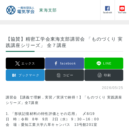
東海支部
facebook
YouTube
【協賛】精密工学会東海支部講習会 「ものづくり 実
践講座シリーズ」 全７講座
エックス
facebook
LINE
ブックマーク
コピー
印刷
2026/05/25
講習会 【講義で理解，実習／実演で納得！】「ものづくり 実践講座
シリーズ」全7講座
1. 「形状記憶材料の特性評価とその応用」 〆8/19
日 時：令和 8年 9月 2日（水） 9：30～16：00
会 場：愛知工業大学八草キャンパス 13号館201室