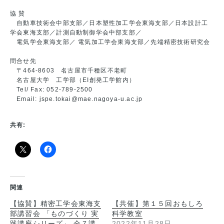
協 賛
自動車技術会中部支部／日本塑性加工学会東海支部／日本設計工
学会東海支部／計測自動制御学会中部支部／
電気学会東海支部／ 電気加工学会東海支部／先端精密技術研究会
問合せ先
〒464-8603 名古屋市千種区不老町
名古屋大学 工学部（EI創発工学館内）
Tel/ Fax: 052-789-2500
Email: jspe.tokai@mae.nagoya-u.ac.jp
共有:
関連
【協賛】精密工学会東海支
【共催】第１５回おもしろ
部講習会 「ものづくり 実
科学教室
践講座シリーズ」 全７講
2022年11月28日