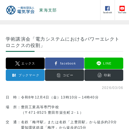
東海支部
facebook
YouTube
学術講演会「電力システムにおけるパワーエレクト
ロニクスの役割」
エックス
facebook
LINE
ブックマーク
コピー
印刷
2026/03/06
日 時：令和8年12月4日（金）13時10分～14時40分
場 所：豊田工業高等専門学校
（〒471-8525 豊田市栄生町２-１）
交 通：名鉄「梅坪駅」または名鉄「上豊田駅」から徒歩約20分
愛知環状鉄道「梅坪」から徒歩約15分