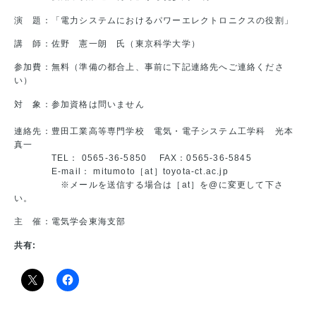
演 題：「電力システムにおけるパワーエレクトロニクスの役割」
講 師：佐野 憲一朗 氏（東京科学大学）
参加費：無料（準備の都合上、事前に下記連絡先へご連絡くださ
い）
対 象：参加資格は問いません
連絡先：豊田工業高等専門学校 電気・電子システム工学科 光本
真一
TEL： 0565-36-5850 FAX：0565-36-5845
E-mail： mitumoto［at］toyota-ct.ac.jp
※メールを送信する場合は［at］を@に変更して下さ
い。
主 催：電気学会東海支部
共有: