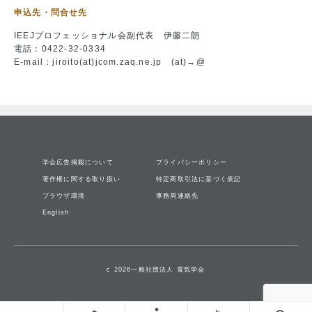
申込先・問合せ先
IEEJプロフェッショナル会副代表 伊藤二朗
電話：0422-32-0334
E-mail：jiroito(at)jcom.zaq.ne.jp (at)→@
学会広告掲載について
プライバシーポリシー
著作権に関する取り扱い
特定商取引法に基づく表記
ブラウザ環境
事務局連絡先
English
c 2026一般社団法人 電気学会