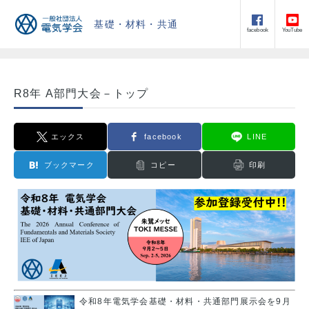
基礎・材料・共通
facebook
YouTube
R8年 A部門大会－トップ
エックス
facebook
LINE
ブックマーク
コピー
印刷
令和8年電気学会基礎・材料・共通部門展示会を9月