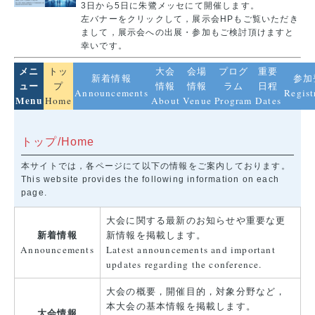
3日から5日に朱鷺メッセにて開催します。
左バナーをクリックして，展示会HPもご覧いただき
まして，展示会への出展・参加もご検討頂けますと
幸いです。
メニ
トッ
大会
会場
プログ
重要
新着情報
参加
ュー
プ
情報
情報
ラム
日程
Announcements
Regist
Menu
Home
About
Venue
Program
Dates
トップ/Home
本サイトでは，各ページにて以下の情報をご案内しております。
This website provides the following information on each
page.
大会に関する最新のお知らせや重要な更
新着情報
新情報を掲載します
。
Announcements
Latest announcements and important
updates regarding the conference.
大会の概要，開催目的，対象分野など，
本大会の基本情報を掲載します。
大会情報