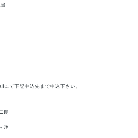
担当
ailにて下記申込先まで申込下さい。
二朗
t)→@