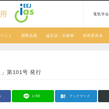
用
電気学会
イベント
国際会議
論文誌・出版物
技術委員会
第101号 発行
k
LINE
ブックマーク