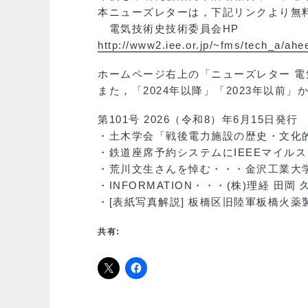
本ニューズレターは，下記リンクより無
電気技術史技術委員会HP
http://www2.iee.or.jp/~fms/tech_a/ahe
ホームページ右上の「ニューズレター 
また，「2024年以降」「2023年以
第101号 2026（令和8）年6月15日発行
・土木学会「戦後電力施設の歴史・文化
・鉄道座席予約システムにIEEEマイル
・荒川文生さんを悼む・・・金沢工業大学
・INFORMATION・・・(株)理経 田岡 
・[表紙写真解説] 板橋区旧陸軍板橋火薬
共有: