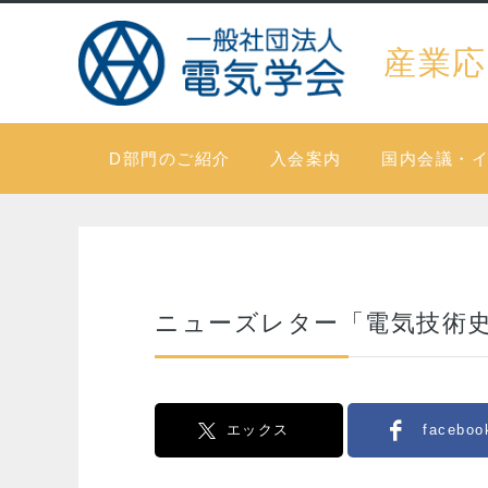
産業応
D部門のご紹介
入会案内
国内会議・
ニューズレター「電気技術史」
エックス
faceboo