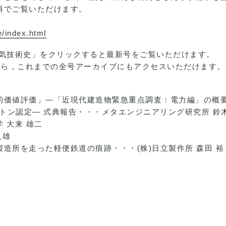
料でご覧いただけます。
e/index.html
電気技術史」をクリックすると最新号をご覧いただけます。
前」から，これまでの全号アーカイブにもアクセスいただけます。
的価値評価」―「近現代建造物緊急重点調査：電力編」の概要
ストン認定― 式典報告・・・メタエンジニアリング研究所 鈴木
 大来 雄二
久雄
製造所を走った軽便鉄道の痕跡・・・(株)日立製作所 森田 裕