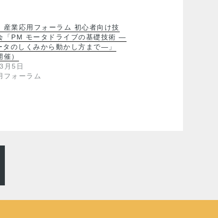
）産業応用フォーラム 初心者向け技
会「PM モータドライブの基礎技術 ―
モータのしくみから動かし方まで―」
開催）
年3月5日
用フォーラム