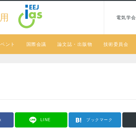
用
電気学会
イベント
国際会議
論文誌・出版物
技術委員会
k
LINE
ブックマーク