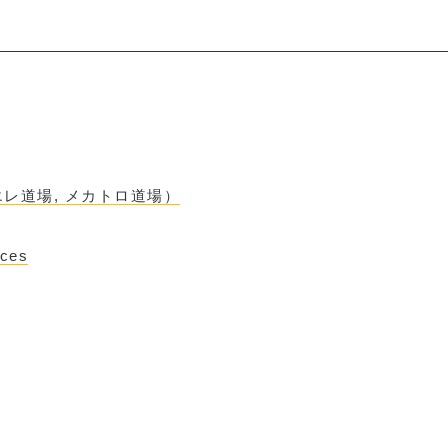
レ道場, メカトロ道場）
nces