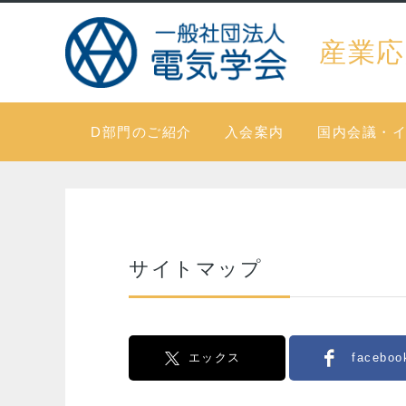
産業応
D部門のご紹介
入会案内
国内会議・
サイトマップ
エックス
faceboo