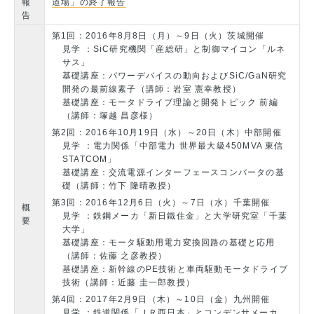
報
道場」の終了報告
告
第1回：2016年8月8日（月）～9日（火）茨城開催
見学 ：SiC研究機関「産総研」と制御マイコン「ルネ
サス」
基礎講座：パワーデバイスの動向およびSiC/GaN研究
開発の最前線素子（講師：岩室 憲幸教授）
基礎講座：モータドライブ理論と開発トピック 前編
（講師：塚越 昌彦様）
第2回：2016年10月19日（水）～20日（木）中部開催
見学 ：電力関係「中部電力 世界最大級450MVA 東信
STATCOM」
基礎講座：交流電源インターフェースコンバータの基
礎（講師：竹下 隆晴教授）
第3回：2016年12月6日（火）～7日（水）千葉開催
概
見学 ：鉄鋼メーカ「新日鐵住金」と大学研究室「千葉
要
大学」
基礎講座：モータ駆動用電力変換回路の基礎と応用
（講師：佐藤 之彦教授）
基礎講座：新幹線のPE技術と車両駆動モータドライブ
技術（講師：近藤 圭一郎教授）
第4回：2017年2月9日（木）～10日（金）九州開催
見学 ：鉄道関係「ＪＲ西日本」とコンデンサメーカ