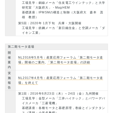
工場見学：銅線メーカ「住友電工ウインテック」と大学
研究室「大阪府大」・MagHEM
基礎講座：IPMSMの構造と制御（大阪府大 森本 茂
雄 教授）
第5回：2020年 1月下旬 兵庫・大阪開催
工場見学：鉄鋼メーカ「新日鐵住金」と空調メーカ「ダ
イキン工業」
第二期モータ道場
開
催
NL2016年5月号：産業応用フォーラム「第二期モータ道
案
場」開催のご案内
,
「第二期モータ道場」の詳細
内
実
施
NL2017年4月号：産業応用フォーラム「第二期モータ道
報
場」を終えて
告
第1回：2016年6月23日（木）～24日（金）九州開催
工場見学：金型メーカ「三井ハイテック」とパワーデバ
イスメーカ「三菱電機」
基礎講座：各種モータと基礎原理，巻線とインダクタン
ス（講師：小坂卓教授）