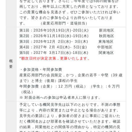
を予定しております。さらに，今年度では5回の開催を計
画しており，例年以上に充実した内容となっております。
この貴重な機会を見逃さず，ぜひご参加いただければ幸い
です。皆さまのご参加を心よりお待ちいたしておりま
す。 （産業応用部門・道場担当）
第1回：2026年10月19日(月)-20日(火) 新潟地区
第2回：2026年11月18日(水)-19日(木) 秋田地区
第3回：2026年12月 2日(水)- 3日(木) 東海地区
第4回：2027年 2月 4日(木)- 5日(金) 中部地区
第5回：2027年 3月17日(水)-18日(木) 関東地区
*順次日付が決定次第，更新いたします。
概
要
・参加資格・年間参加費
産業応用部門の会員限定，かつ，企業の若手・中堅（39 歳
まで）と博士（後期）課程の学生
年間参加費（企業）：12 万円（税込） （学生）：6 万円
（税込）
※ 対面企画への参加は申込者本人に限ります。
予定している機関見学先は以下のとおりです。不測の事態
等により，内容の変更または中止となる場合があります。
見学先の要請により，参加者の皆さまに事前にご提出いた
だく機関名および部署名を確認させていただきます。確認
の結果，同業他社との関係等の理由から，特定の機関の見