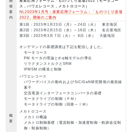
開
産業応用フォーラム「ものづくり道場2022（モータコー
催
ス，パワエレコース，メカトロコース）
案
NL2023年1月号：産業応用フォーラム：「ものづくり道場
内
2022」開催のご案内
第1回：2023年1月23日（月）～24日（火） 東京地区
第2回：2023年2月15日（水）～16日（木） 名古屋地区
第3回：2023年3月 7日（火）～ 8日（水） 大阪地区
オンデマンドの基礎講座は下記を配信しました。
モータコース
PM モータの理論とd-q軸モデルの導出
リラクタンストルクとSRM
IPMSM の構造と制御
パワエレコース
パワーデバイスの動向およびSiC/GaN研究開発の最前線
素子
交流電源インターフェースコンバータの基礎
モータドライブの制御（ＰＭ）
モータドライブの制御（回路～ＩＭ）
メカトロコース
概
メカトロ概論
要
メカトロ制御基礎（電流制御・加速度制御・軌跡追従制
御・制振制御）