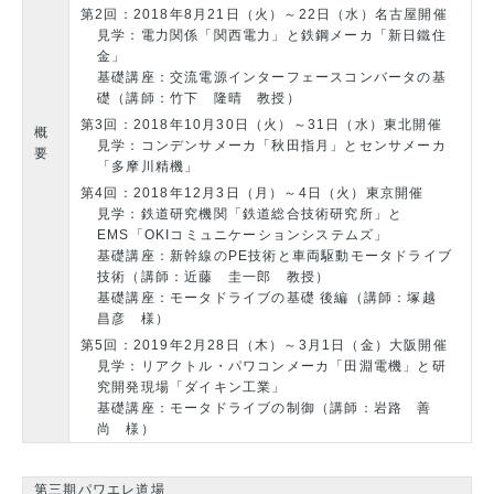
第2回：2018年8月21日（火）～22日（水）名古屋開催
見学：電力関係「関西電力」と鉄鋼メーカ「新日鐵住
金」
基礎講座：交流電源インターフェースコンバータの基
礎（講師：竹下 隆晴 教授）
第3回：2018年10月30日（火）～31日（水）東北開催
概
見学：コンデンサメーカ「秋田指月」とセンサメーカ
要
「多摩川精機」
第4回：2018年12月3日（月）～4日（火）東京開催
見学：鉄道研究機関「鉄道総合技術研究所」と
EMS「OKIコミュニケーションシステムズ」
基礎講座：新幹線のPE技術と車両駆動モータドライブ
技術（講師：近藤 圭一郎 教授）
基礎講座：モータドライブの基礎 後編（講師：塚越
昌彦 様）
第5回：2019年2月28日（木）～3月1日（金）大阪開催
見学：リアクトル・パワコンメーカ「田淵電機」と研
究開発現場「ダイキン工業」
基礎講座：モータドライブの制御（講師：岩路 善
尚 様）
第三期パワエレ道場