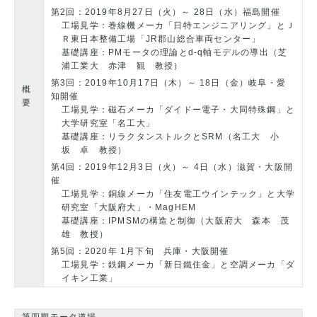
第2回：2019年8月27日（火）～ 28日（水）福島開催
工場見学：巻線機メーカ「日特エンジニアリング」とＪ
Ｒ東日本整備工場「JR郡山総合車両センター」
基礎講座：PMモータの理論とd-q軸モデルの導出（芝
浦工業大 赤津 観 教授）
第3回：2019年10月17日（木）～ 18日（金）岐阜・愛
概
知開催
要
工場見学：磁石メーカ「ダイドー電子・大同特殊鋼」と
大学研究室「名工大」
基礎講座：リラクタンストルクとSRM（名工大 小
坂 卓 教授）
第4回：2019年12月3日（火）～ 4日（水）滋賀・大阪開
催
工場見学：銅線メーカ「住友電工ウインテック」と大学
研究室「大阪府大」・MagHEM
基礎講座：IPMSMの構造と制御（大阪府大 森本 茂
雄 教授）
第5回：2020年 1月下旬 兵庫・大阪開催
工場見学：鉄鋼メーカ「新日鐵住金」と空調メーカ「ダ
イキン工業」