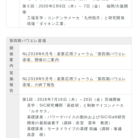
第５回：2020年2月6日（木）～ 7日（金） 福岡/大阪開
催
工場見学：コンデンサメーカ「九州指月」と研究開発
現場「ダイキン工業」
第四期パワエレ道場
開
催
NL2018年6月号：産業応用フォーラム「第四期パワエレ
案
道場」開催のご案内
内
実
施
NL2019年5月号：産業応用フォーラム「第四期パワエレ
報
道場」の終了報告
告
第1回：2018年7月19日（木）～20日（金）茨城開催
見学：SiC研究機関「産総研」と制御マイコンメーカ
「ルネサス」
基礎講座：パワーデバイスの動向およびSiC/GaN研究
開発の最前線素子（講師：岩室 憲幸 教授）
基礎講座：モータドライブの基礎 前編（講師：塚越
昌彦 様）