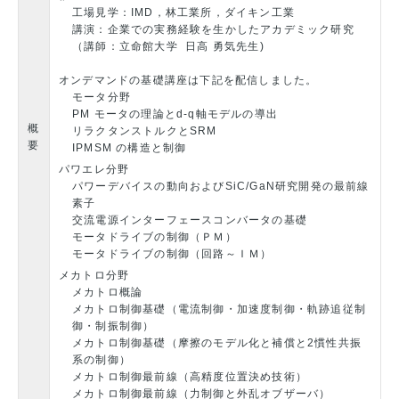
工場見学：IMD，林工業所，ダイキン工業
講演：企業での実務経験を生かしたアカデミック研究
（講師：立命館大学 日高 勇気先生)
オンデマンドの基礎講座は下記を配信しました。
モータ分野
PM モータの理論とd-q軸モデルの導出
概
リラクタンストルクとSRM
要
IPMSM の構造と制御
パワエレ分野
パワーデバイスの動向およびSiC/GaN研究開発の最前線
素子
交流電源インターフェースコンバータの基礎
モータドライブの制御（ＰＭ）
モータドライブの制御（回路～ＩＭ）
メカトロ分野
メカトロ概論
メカトロ制御基礎（電流制御・加速度制御・軌跡追従制
御・制振制御）
メカトロ制御基礎（摩擦のモデル化と補償と2慣性共振
系の制御）
メカトロ制御最前線（高精度位置決め技術）
メカトロ制御最前線（力制御と外乱オブザーバ）