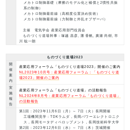
メカトロ制御基礎（摩擦のモデル化と補償と2慣性共振
系の制御）
メカトロ制御最前線（高精度位置決め技術）
メカトロ制御最前線（力制御と外乱オブザーバ）
主催 電気学会 産業応用部門役員会
ものづくり道場幹事：塚越 昌彦, 灘 香帆, 廣瀬 尚樹, 市
川 聡一朗
ものづくり道場2023
開
産業応用フォーラム「ものづくり道場2023」開催のご案内
催
NL2023年10月号：産業応用フォーラム：「ものづくり道
案
場2023」開催のご案内
内
実
産業応用フォーラム「ものづくり道場」の活動報告
施
NL2024年8月号：産業応用フォーラム「ものづくり道場」
報
の活動報告
告
第1回：2023年11月6日（月）～ 7日（火）長岡開催
工場機関見学：TDKラムダ，長岡パワーエレクトロニク
ス，長岡モータディペロップメント，長岡技術科学大学
第2回：2023年12月6日（水）～ 7日（木）茨城開催