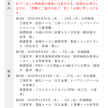
案
れていました関係者の皆様には多大なるご迷惑をお掛けし
内
ますが、ご理解とご協力のほど、宜しくお願い申し上げま
す。
第1回：2020年6月24日（水）～ 25日（木）九州開催
工場見学：金型メーカ「三井ハイテック」とパワーデバ
イスメーカ「三菱電機」
基礎講座：今後の日本に必要なモータ技術（横浜国大
赤津 観）
基礎講座：各種モータと基礎原理，巻線とインダクタン
ス（同志社大 髙橋 康人）
第2回：2020年9月3日（木）～ 4日（金）宮城開催
工場見学：東日本旅客鉄道株式会社「新幹線総合車両セ
ンター」と大学研究室「東北大」
基礎講座：PMモータの理論とd-q軸モデルの導出（東海
大 森本 雅之）
概
要
第3回：2020年10月26日（月）～ 27日（火）埼玉開催
工場見学：磁石メーカ「日立金属」とベアリングメーカ
「日本精工」
基礎講座：リラクタンストルクとSRM（名工大 小坂
卓）
第4回：2020年12月3日（木）～ 4日（金）茨城開催
工場見学：電線メーカ「日立金属」と電機メーカ研究所