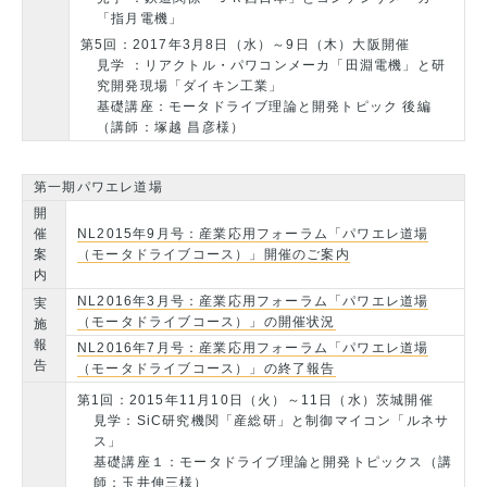
「指月電機」
第5回：2017年3月8日（水）～9日（木）大阪開催
見学 ：リアクトル・パワコンメーカ「田淵電機」と研
究開発現場「ダイキン工業」
基礎講座：モータドライブ理論と開発トピック 後編
（講師：塚越 昌彦様）
第一期パワエレ道場
開
催
NL2015年9月号：産業応用フォーラム「パワエレ道場
案
（モータドライブコース）」開催のご案内
内
NL2016年3月号：産業応用フォーラム「パワエレ道場
実
（モータドライブコース）」の開催状況
施
報
NL2016年7月号：産業応用フォーラム「パワエレ道場
告
（モータドライブコース）」の終了報告
第1回：2015年11月10日（火）～11日（水）茨城開催
見学：SiC研究機関「産総研」と制御マイコン「ルネサ
ス」
基礎講座１：モータドライブ理論と開発トピックス（講
師：玉井伸三様）