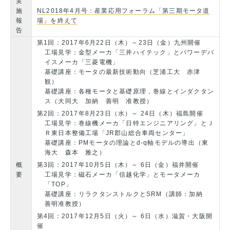
実
施
NL2018年4月号：産業応用フォーラム「第三期モータ道
報
場」を終えて
告
第1回：2017年6月22日（木）～23日（金）九州開催
工場見学：金型メーカ「三井ハイテック」とパワーデバ
イスメーカ「三菱電機」
基礎講座：モータの最新技術動向（芝浦工大 赤津
観）
基礎講座：各種モータと基礎原理，巻線とインダクタン
ス（大同大 加納 善明 准教授）
第2回：2017年8月23日（水）～ 24日（木）福島開催
工場見学：巻線機メーカ「日特エンジニアリング」とＪ
Ｒ東日本整備工場「JR郡山総合車両センター」
基礎講座：PMモータの理論とd-q軸モデルの導出（東
海大 森本 雅之）
概
第3回：2017年10月5日（木）～ 6日（金）福井開催
要
工場見学：磁石メーカ「信越化学」とモータメーカ
「TOP」
基礎講座：リラクタンストルクとSRM（講師：加納
善明准教授）
第4回：2017年12月5日（火）～ 6日（水）滋賀・大阪開
催