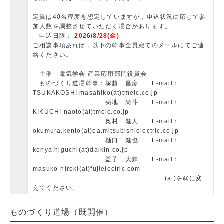
定員は40名程度を想定していますが，申込状況に応じて参
加人数を調整させていただく場合があります。
申込日限：
2026/8/28(金)
ご相談事項あれば，以下の幹事全員宛てのメールにてご連
絡ください。
主催 電気学会 産業応用部門役員会
ものづくり道場幹事：塚越 昌彦 E-mail：
TSUKAKOSHI.masahiko(at)tmeic.co.jp
菊地 尚斗 E-mail：
KIKUCHI.naoto(at)tmeic.co.jp
奥村 健人 E-mail：
okumura.kento(at)ea.mitsubishielectric.co.jp
樋口 健也 E-mail：
kenya.higuchi(at)daikin.co.jp
益子 大輝 E-mail：
masuko-hiroki(at)fujielectric.com
(at)を@に変
えてください。
ものづくり道場（既開催）