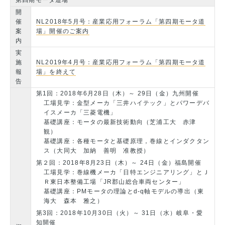
第四期モータ道場
開
催
NL2018年5月号：産業応用フォーラム「第四期モータ道
案
場」開催のご案内
内
実
施
NL2019年4月号：産業応用フォーラム「第四期モータ道
報
場」を終えて
告
第1回：2018年6月28日（木）～ 29日（金）九州開催
工場見学：金型メーカ「三井ハイテック」とパワーデバ
イスメーカ「三菱電機」
基礎講座：モータの最新技術動向（芝浦工大 赤津
観）
基礎講座：各種モータと基礎原理，巻線とインダクタン
ス（大同大 加納 善明 准教授）
第２回：2018年8月23日（木）～ 24日（金）福島開催
工場見学：巻線機メーカ「日特エンジニアリング」とＪ
Ｒ東日本整備工場「JR郡山総合車両センター」
基礎講座：PMモータの理論とd-q軸モデルの導出（東
海大 森本 雅之）
第3回：2018年10月30日（火）～ 31日（水）岐阜・愛
知開催