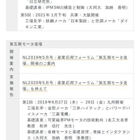
「日立研究所」
基礎講座：IPMSMの構造と制御（大同大 加納 善明）
第5回：2021年 1月下旬 兵庫・大阪開催
工場見学：鉄鋼メーカ「日本製鉄」と空調メーカ「ダイ
キン工業」
第五期モータ道場
開
催
NL2019年5月号：産業応用フォーラム「第五期モータ道
案
場」開催のご案内
内
実
施
NL2020年5月号：産業応用フォーラム「第五期モータ道
報
場」を終えて
告
第1回：2019年6月27日（木）～ 28日（金）九州開催
工場見学：金型メーカ「三井ハイテック」とパワーデバ
イスメーカ「三菱電機」
基礎講座：可変磁界PMモータの技術動向（名工大名誉
教授 松井 信行 先生）
基礎講座：各種モータと基礎原理，巻線とインダクタン
ス（大同大 加納 善明 准教授）