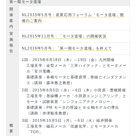
第一期モータ道場
開
催
NL2015年5月号：産業応用フォーラム「モータ道場」開
案
催のご案内
内
実
NL2015年11月号：「モータ道場」の開催状況
施
報
NL2016年5月号：「第一期モータ道場」を終えて
告
1回：2015年6月18日（木）～19日（金）九州開催
工場見学：金型メーカ「三井ハイテック」とモータメー
カ「安川電機」
基礎講座：各種モータと基礎原理，巻線とインダクタン
ス（講師：森本雅之教授）
2回：2015年8月5日（水）～6日（木）小田原・豊橋開催
工場見学：巻線機メーカ「小田原エンジニアリング」と
モータ・試験装置「シンフォニアテクノロジー」
基礎講座：PM モータの理論と d-q 軸モデルの導出
（講師：赤津観准教授）
3回：2015年10月5日（月）～6日（火）福井開催
概
工場見学：磁石メーカ「信越化学」とモータメーカ
要
「TOP」