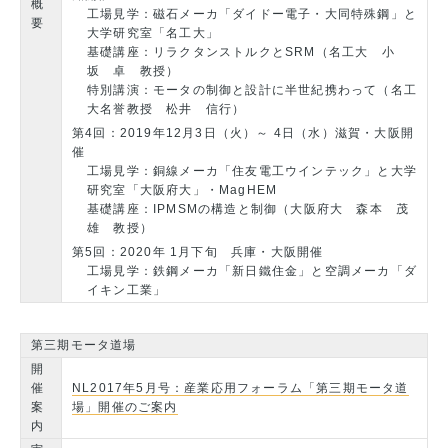
概
工場見学：磁石メーカ「ダイドー電子・大同特殊鋼」と
要
大学研究室「名工大」
基礎講座：リラクタンストルクとSRM（名工大 小
坂 卓 教授）
特別講演：モータの制御と設計に半世紀携わって（名工
大名誉教授 松井 信行）
第4回：2019年12月3日（火）～ 4日（水）滋賀・大阪開
催
工場見学：銅線メーカ「住友電工ウインテック」と大学
研究室「大阪府大」・MagHEM
基礎講座：IPMSMの構造と制御（大阪府大 森本 茂
雄 教授）
第5回：2020年 1月下旬 兵庫・大阪開催
工場見学：鉄鋼メーカ「新日鐵住金」と空調メーカ「ダ
イキン工業」
第三期モータ道場
開
催
NL2017年5月号：産業応用フォーラム「第三期モータ道
案
場」開催のご案内
内