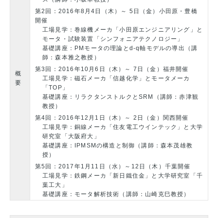
第2回：2016年8月4日（木）～ 5日（金）小田原・豊橋
開催
工場見学：巻線機メーカ「小田原エンジニアリング」と
モータ・試験装置「シンフォニアテクノロジー」
基礎講座：PMモータの理論とd-q軸モデルの導出（講
師：森本雅之教授）
第3回：2016年10月6日（木）～ 7日（金）福井開催
概
工場見学：磁石メーカ「信越化学」とモータメーカ
要
「TOP」
基礎講座：リラクタンストルクとSRM（講師：赤津観
教授）
第4回：2016年12月1日（木）～ 2日（金）関西開催
工場見学：銅線メーカ「住友電工ウインテック」と大学
研究室「大阪府大」
基礎講座：IPMSMの構造と制御（講師：森本茂雄教
授）
第5回：2017年1月11日（水）～12日（木）千葉開催
工場見学：鉄鋼メーカ「新日鐵住金」と大学研究室「千
葉工大」
基礎講座：モータ解析技術（講師：山崎克巳教授）