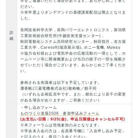
学をご遠慮いただく場合があります。あらかじめご了承く
ださい。
※本年度よりオンデマンドの基礎講座配信は廃止となりま
した。
長岡技術科学大学，長岡パワーエレクトロニクス，新潟県
詳
工業技術総合研究所(中越技術支援センター)，
細
秋田電動化システム共同研究センター，秋田指月，名古屋
工業大学，Caresoft(瑞浪展示場), ポニー電機, Myway
※協力会社様および電気学会の広報活動の一環として，ホ
ームページ等に開催概要および当日の様子の一部を掲載さ
せていただく場合がございます。あらかじめご了承くださ
い。
参画される有識者は以下を予定しています。
灘香帆(三菱電機株式会社)敬称略／順不同
（いずれも企画拡充中です。また，都合により若干の変更
がある場合がありますが，ご容赦ください）
・申し込みフォーム
ものづくり道場2026 参加申込みフォーム
(お支払い日限：9/25(金)、申込日限後はキャンセル不可)
※本フォーラムは現地参加のみとなります。
※学会未入会の方は，会員番号欄に「入会申し込み予定」
と記入のうえ，後日ご入会ください。