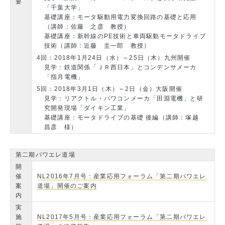
要
「千葉大学」
基礎講座：モータ駆動用電力変換回路の基礎と応用
（講師：佐藤 之彦 教授）
基礎講座：新幹線のPE技術と車両駆動モータドライブ
技術（講師：近藤 圭一郎 教授）
4回：2018年1月24日（水）～25日（木）九州開催
見学：鉄道関係「ＪＲ西日本」とコンデンサメーカ
「指月電機」
5回：2018年3月1日（木）～2日（金）大阪開催
見学：リアクトル・パワコンメーカ「田淵電機」と研
究開発現場「ダイキン工業」
基礎講座：モータドライブの基礎 後編（講師：塚越
昌彦 様）
第二期パワエレ道場
開
催
NL2016年7月号：産業応用フォーラム「第二期パワエレ
案
道場」開催のご案内
内
実
施
NL2017年5月号：産業応用フォーラム「第二期パワエレ