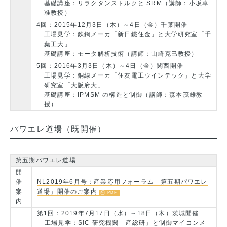
基礎講座：リラクタンストルクと SRM（講師：小坂卓
准教授）
4回：2015年12月3日（木）～4日（金）千葉開催
工場見学：鉄鋼メーカ「新日鐵住金」と大学研究室「千
葉工大」
基礎講座：モータ解析技術（講師：山崎克巳教授）
5回：2016年3月3日（木）～4日（金）関西開催
工場見学：銅線メーカ「住友電工ウインテック」と大学
研究室「大阪府大」
基礎講座：IPMSM の構造と制御（講師：森本茂雄教
授）
パワエレ道場（既開催）
第五期パワエレ道場
開
催
NL2019年6月号：産業応用フォーラム「第五期パワエレ
案
道場」開催のご案内
内
第1回：2019年7月17日（水）～18日（木）茨城開催
工場見学：SiC 研究機関「産総研」と制御マイコンメ