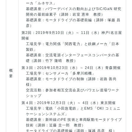
ーカ「ルネサス」
基礎講座：パワーデバイスの動向およびSiC/GaN 研究
開発の最前線素子（講師：岩室 憲幸 教授）
基礎講座：モータドライブの基礎前編（講師：塚越 昌
彦）
第2回：2019年9月10日（火）～ 11日（水）神戸/名古屋
開催
工場見学：電力関係「関西電力」と鉄鋼メーカ「日本
製鉄」
基礎講座：交流電源インターフェースコンバータの基
礎（講師：竹下 隆晴 教授）
第３回：2019年10月23日（水）～ 24日（木）青森開催
概
工場見学：センサメーカ「多摩川精機」
要
基礎講座：モータドライブの制御（講師：岩路 善尚
様）
交流活動：参加者相互交流会及びパワエレ道場ワーク
ショップ
第４回：2019年12月3日（火）～ 4日（水）東京開催
工場見学：電鉄「小田急電鉄」とEMS「OKI コミュニ
ケーションシステムズ」
基礎講座：新幹線のPE 技術と車両駆動モータドライブ
技術（講師：近藤 圭一郎 教授）
モータドライブの基礎後編（講師：塚越 昌彦 様）