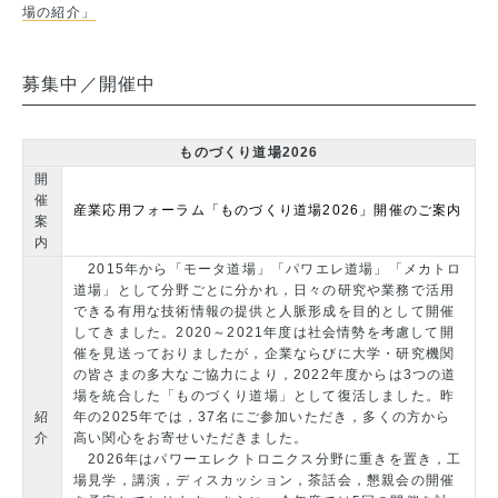
場の紹介」
募集中／開催中
ものづくり道場2026
開
催
産業応用フォーラム「ものづくり道場2026」開催のご案内
案
内
2015年から「モータ道場」「パワエレ道場」「メカトロ
道場」として分野ごとに分かれ，日々の研究や業務で活用
できる有用な技術情報の提供と人脈形成を目的として開催
してきました。2020～2021年度は社会情勢を考慮して開
催を見送っておりましたが，企業ならびに大学・研究機関
の皆さまの多大なご協力により，2022年度からは3つの道
場を統合した「ものづくり道場」として復活しました。昨
紹
年の2025年では，37名にご参加いただき，多くの方から
介
高い関心をお寄せいただきました。
2026年はパワーエレクトロニクス分野に重きを置き，工
場見学，講演，ディスカッション，茶話会，懇親会の開催