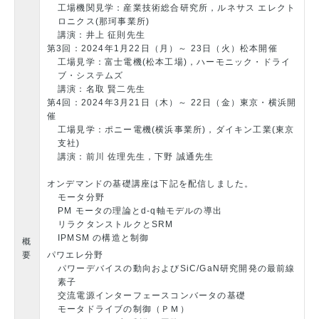
工場機関見学：産業技術総合研究所，ルネサス エレクト
ロニクス(那珂事業所)
講演：井上 征則先生
第3回：2024年1月22日（月）～ 23日（火）松本開催
工場見学：富士電機(松本工場)，ハーモニック・ドライ
ブ・システムズ
講演：名取 賢二先生
第4回：2024年3月21日（木）～ 22日（金）東京・横浜開
催
工場見学：ポニー電機(横浜事業所)，ダイキン工業(東京
支社)
講演：前川 佐理先生，下野 誠通先生
オンデマンドの基礎講座は下記を配信しました。
モータ分野
PM モータの理論とd-q軸モデルの導出
リラクタンストルクとSRM
IPMSM の構造と制御
概
要
パワエレ分野
パワーデバイスの動向およびSiC/GaN研究開発の最前線
素子
交流電源インターフェースコンバータの基礎
モータドライブの制御（ＰＭ）