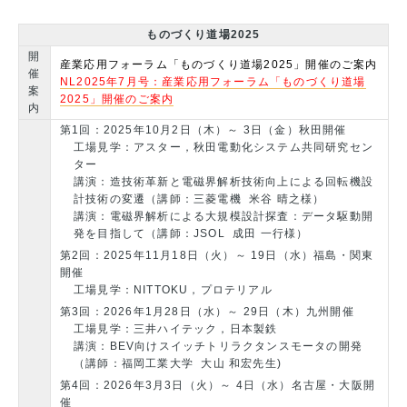
ものづくり道場2025
開
産業応用フォーラム「ものづくり道場2025」開催のご案内
催
NL2025年7月号：産業応用フォーラム「ものづくり道場
案
2025」開催のご案内
内
第1回：2025年10月2日（木）～ 3日（金）秋田開催
工場見学：アスター，秋田電動化システム共同研究セン
ター
講演：造技術革新と電磁界解析技術向上による回転機設
計技術の変遷（講師：三菱電機 米谷 晴之様）
講演：電磁界解析による大規模設計探査：データ駆動開
発を目指して（講師：JSOL 成田 一行様）
第2回：2025年11月18日（火）～ 19日（水）福島・関東
開催
工場見学：NITTOKU，プロテリアル
第3回：2026年1月28日（水）～ 29日（木）九州開催
工場見学：三井ハイテック，日本製鉄
講演：BEV向けスイッチトリラクタンスモータの開発
（講師：福岡工業大学 大山 和宏先生)
第4回：2026年3月3日（火）～ 4日（水）名古屋・大阪開
催