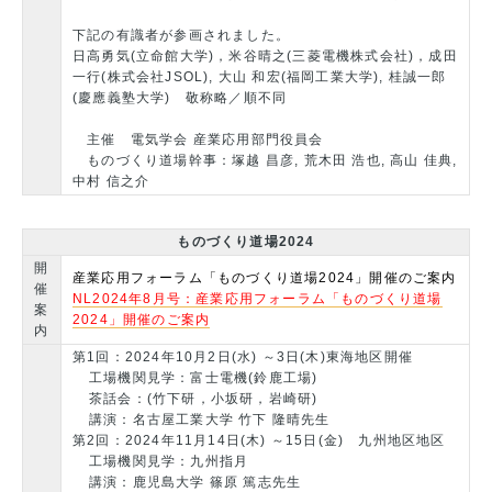
下記の有識者が参画されました。
日高勇気(立命館大学)，米谷晴之(三菱電機株式会社)，成田
一行(株式会社JSOL), 大山 和宏(福岡工業大学), 桂誠一郎
(慶應義塾大学) 敬称略／順不同
主催 電気学会 産業応用部門役員会
ものづくり道場幹事：塚越 昌彦, 荒木田 浩也, 高山 佳典,
中村 信之介
ものづくり道場2024
開
産業応用フォーラム「ものづくり道場2024」開催のご案内
催
NL2024年8月号：産業応用フォーラム「ものづくり道場
案
2024」開催のご案内
内
第1回：2024年10月2日(水) ～3日(木)東海地区開催
工場機関見学：富士電機(鈴鹿工場)
茶話会：(竹下研，小坂研，岩崎研)
講演：名古屋工業大学 竹下 隆晴先生
第2回：2024年11月14日(木) ～15日(金) 九州地区地区
工場機関見学：九州指月
講演：鹿児島大学 篠原 篤志先生