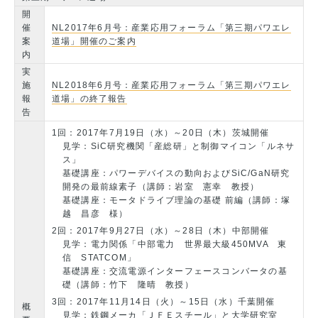
開
催
NL2017年6月号：産業応用フォーラム「第三期パワエレ
案
道場」開催のご案内
内
実
施
NL2018年6月号：産業応用フォーラム「第三期パワエレ
報
道場」の終了報告
告
1回：2017年7月19日（水）～20日（木）茨城開催
見学：SiC研究機関「産総研」と制御マイコン「ルネサ
ス」
基礎講座：パワーデバイスの動向およびSiC/GaN研究
開発の最前線素子（講師：岩室 憲幸 教授）
基礎講座：モータドライブ理論の基礎 前編（講師：塚
越 昌彦 様）
2回：2017年9月27日（水）～28日（木）中部開催
見学：電力関係「中部電力 世界最大級450MVA 東
信 STATCOM」
基礎講座：交流電源インターフェースコンバータの基
礎（講師：竹下 隆晴 教授）
3回：2017年11月14日（火）～15日（水）千葉開催
概
見学：鉄鋼メーカ「ＪＦＥスチール」と大学研究室