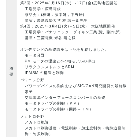
第3回：2025年1月16日(木) ～17日(金)広島地区開催
工場見学：広島電鉄
茶話会：(桂研，藤本研，下野研)
講演：慶應義塾大学 桂 誠一郎先生
第4回：2025年3月4日(火)～5日(水) 大阪地区開催
工場見学：パナソニック，ダイキン工業(淀川製作所)
講演：三菱電機 米谷 晴之様
オンデマンドの基礎講座は下記を配信しました。
モータ分野
PM モータの理論とd-q軸モデルの導出
リラクタンストルクとSRM
概
IPMSM の構造と制御
要
パワエレ分野
パワーデバイスの動向およびSiC/GaN研究開発の最前線
素子
交流電源インターフェースコンバータの基礎
モータドライブの制御（ＰＭ）
モータドライブの制御（回路～ＩＭ）
メカトロ分野
メカトロ概論
メカトロ制御基礎（電流制御・加速度制御・軌跡追従制
御・制振制御）