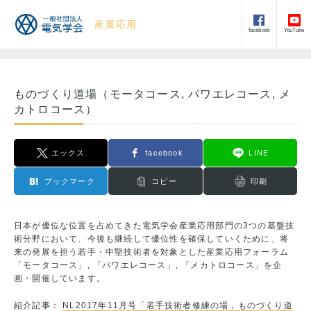
産業応用
facebook
YouTube
ものづくり道場（モータコース, パワエレコース, メ
カトロコース）
エックス
facebook
LINE
ブックマーク
コピー
印刷
日本が優位な位置を占めてきた電気学会産業応用部門の3つの基盤技
術分野において、今後も継続して優位性を確保していくために、将
来の発展を担う若手・中堅技術者を対象とした産業応用フォーラム
「モータコース」, 「パワエレコース」, 「メカトロコース」を企
画・開催しています。
紹介記事：
NL2017年11月号「若手技術者修練の場，ものづくり道