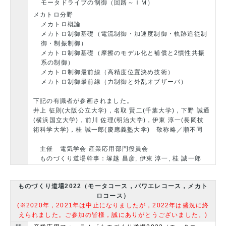
モータドライブの制御（回路～ＩＭ）
メカトロ分野
メカトロ概論
メカトロ制御基礎（電流制御・加速度制御・軌跡追従制
御・制振制御）
メカトロ制御基礎（摩擦のモデル化と補償と2慣性共振
系の制御）
メカトロ制御最前線（高精度位置決め技術）
メカトロ制御最前線（力制御と外乱オブザーバ）
下記の有識者が参画されました。
井上 征則(大阪公立大学)，名取 賢二(千葉大学)，下野 誠通
(横浜国立大学)，前川 佐理(明治大学)，伊東 淳一(長岡技
術科学大学)，桂 誠一郎(慶應義塾大学) 敬称略／順不同
主催 電気学会 産業応用部門役員会
ものづくり道場幹事：塚越 昌彦, 伊東 淳一, 桂 誠一郎
ものづくり道場2022（モータコース，パワエレコース，メカト
ロコース）
(※2020年，2021年は中止になりましたが，2022年は盛況に終
えられました。ご参加の皆様，誠にありがとうございました。)