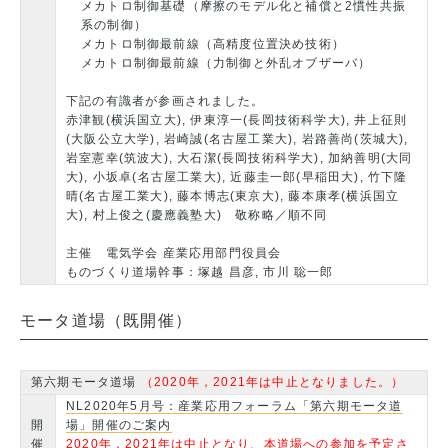
メカトロ制御基礎（摩擦のモデル化と補償と2慣性共振
系の制御）
メカトロ制御最前線（高精度位置決め技術）
メカトロ制御最前線（力制御と外乱オブザーバ）
下記の有識者が参画されました。
赤津観(横浜国立大), 伊東淳一(長岡技術科学大), 井上征則
(大阪公立大学), 岩崎誠(名古屋工業大), 岩路善尚(茨城大),
岩室憲幸(筑波大), 大石潔(長岡技術科学大), 加納善明(大同
大), 小坂卓(名古屋工業大), 近藤圭一郎(早稲田大), 竹下隆
晴(名古屋工業大), 藤本博志(東京大), 藤本康孝(横浜国立
大), 村上俊之(慶應義塾大) 敬称略／順不同
主催 電気学会 産業応用部門役員会
ものづくり道場幹事：塚越 昌彦, 市川 聡一郎
モータ道場（既開催）
第六期モータ道場
（2020年，2021年は中止となりました。）
NL2020年5月号：産業応用フォーラム「第六期モータ道
開
場」開催のご案内
催
2020年，2021年は中止となり、本道場への参加を予定さ