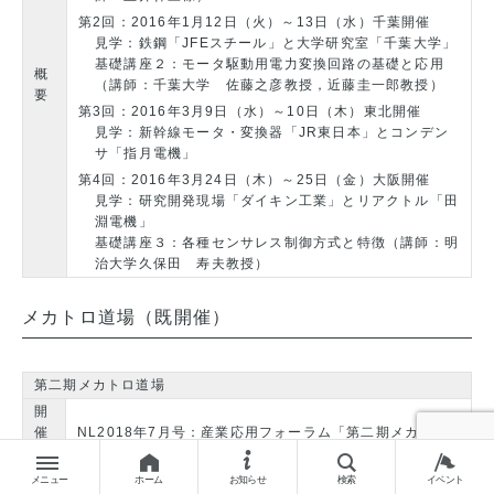
第2回：2016年1月12日（火）～13日（水）千葉開催
見学：鉄鋼「JFEスチール」と大学研究室「千葉大学」
基礎講座２：モータ駆動用電力変換回路の基礎と応用
概
（講師：千葉大学 佐藤之彦教授，近藤圭一郎教授）
要
第3回：2016年3月9日（水）～10日（木）東北開催
見学：新幹線モータ・変換器「JR東日本」とコンデン
サ「指月電機」
第4回：2016年3月24日（木）～25日（金）大阪開催
見学：研究開発現場「ダイキン工業」とリアクトル「田
淵電機」
基礎講座３：各種センサレス制御方式と特徴（講師：明
治大学久保田 寿夫教授）
メカトロ道場（既開催）
第二期メカトロ道場
開
催
NL2018年7月号：産業応用フォーラム「第二期メカトロ
案
道場」開催のご案内
内
メニュー
ホーム
お知らせ
検索
イベント