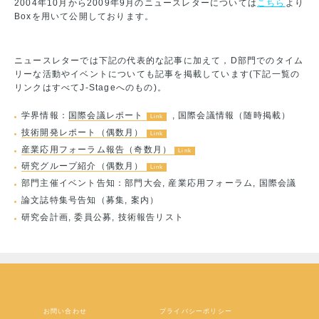
2004年10月から2009年9月のニュースレターについては
こちら
より
Boxを用いて公開しております。
ニュースレターでは下記の代表的な記事に加えて，D部門でのタイム
リーな活動やイベントについても記事を掲載しています(下記一覧の
リンクはすべてJ-Stageへのもの)。
学界情報：
国際会議レポート
, 国際会議情報（随時掲載）
技術開発レポート（偶数月）
産業応用フォーラム報告（奇数月）
研究グループ紹介（偶数月）
部門主催イベント告知：部門大会, 産業応用フォーラム, 国際会議
論文誌特集号告知（募集, 案内）
研究会計画, 委員公募, 技術報告リスト
お問い合わせ
プライバシーポリシー