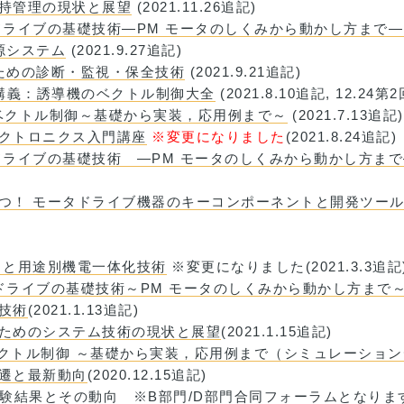
維持管理の現状と展望
(2021.11.26追記)
タドライブの基礎技術―PM モータのしくみから動かし方まで
電源システム
(2021.9.27追記)
るための診断・監視・保全技術
(2021.9.21追記)
回リレー講義：誘導機のベクトル制御大全
(2021.8.10追記, 12.2
スベクトル制御～基礎から実装，応用例まで～
(2021.7.13追記)
レクトロニクス入門講座
※変更になりました
(2021.8.24追記)
タドライブの基礎技術 ―PM モータのしくみから動かし方ま
役立つ！ モータドライブ機器のキーコンポーネントと開発ツー
動向と用途別機電一体化技術
※変更になりました(2021.3.3追記
タドライブの基礎技術～PM モータのしくみから動かし方まで
価技術
(2021.1.13追記)
用のためのシステム技術の現状と展望
(2021.1.15追記)
スベクトル制御 ～基礎から実装，応用例まで（シミュレーショ
変遷と最新動向
(2020.12.15追記)
実験結果とその動向
※B部門/D部門合同フォーラムとなります(20