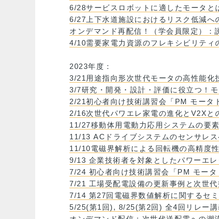
6/28サービスロボットに適したモータ
6/27上下水道施設におけるリスク低減への
オンデマンド再配信！（学会員限定）：
4/10需要家電力資源のフレキシビリテ
2023年度：
3/21用途指向形次世代モータの高性能化
3/7研究・開発・設計・評価に役立つ！
2/21初心者向け技術講習会「PM モー
2/16次世代パワエレ家電の進化とV2Xと
11/27移動体用電動力応用システムの要
11/13 ACドライブシステムのセンサ
11/10電磁界解析による回転機の高精度
9/13 企業技術者を対象としたパワーエ
7/24 初心者向け技術講習会「PM モ
7/21 工場受配電設備の更新事例と次世
7/14 第27回電磁界数値解析に関する
5/25(第1回), 8/25(第2回) 全4回
オンデマンド配信：次世代送配電への潮流