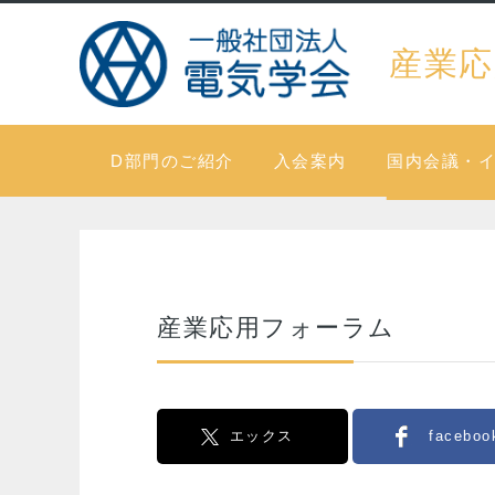
産業応
D部門のご紹介
入会案内
国内会議・
産業応用フォーラム
エックス
faceboo