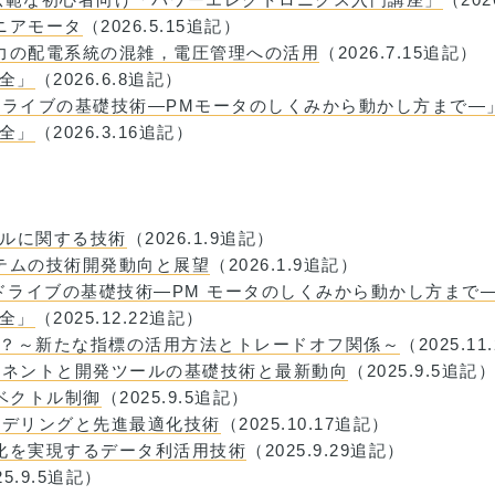
ニアモータ
（2026.5.15追記）
整力の配電系統の混雑，電圧管理への活用
（2026.7.15追記）
大全」
（2026.6.8追記）
タドライブの基礎技術―PMモータのしくみから動かし方まで―
大全」
（2026.3.16追記）
ラルに関する技術
（2026.1.9追記）
ステムの技術開発動向と展望
（2026.1.9追記）
タドライブの基礎技術―PM モータのしくみから動かし方まで
大全」
（2025.12.22追記）
は？～新たな指標の活用方法とトレードオフ関係～
（2025.1
ポーネントと開発ツールの基礎技術と最新動向
（2025.9.5追記
スベクトル制御
（2025.9.5追記）
度モデリングと先進最適化技術
（2025.10.17追記）
度化を実現するデータ利活用技術
（2025.9.29追記）
25.9.5追記）