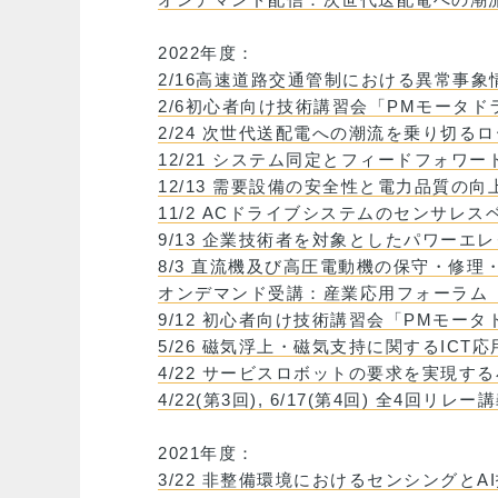
2022年度：
2/16高速道路交通管制における異常事
2/6初心者向け技術講習会「PMモータド
2/24 次世代送配電への潮流を乗り切る
12/21 システム同定とフィードフォワ
12/13 需要設備の安全性と電力品質の
11/2 ACドライブシステムのセンサレ
9
/13 企業技術者を対象としたパワーエ
8/3 直流機及び高圧電動機の保守・修
オンデマンド受講：産業応用フォーラム
9/12 初心者向け技術講習会「PMモー
5/26 磁気浮上・磁気支持に関するICT
4/22 サービスロボットの要求を実現
4/22(第3回), 6/17(第4回) 全4回
2021年度：
3/22 非整備環境におけるセンシングと