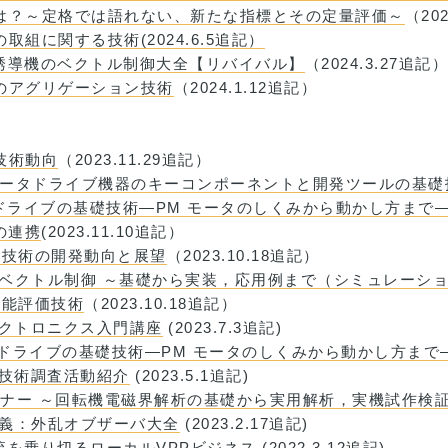
とは？～定格では語れない、新たな指標とその定量評価～
（20
取組に関する技術(2024.6.5追記）
誘導機のベクトル制御大全【リバイバル】
（2024.3.27追記）
ィのアグリゲーション技術
（2024.1.12追記）
技術動向
（2023.11.29追記）
モータドライブ機器のキーコンポーネントと開発ツールの基礎
タドライブの基礎技術―PM モータのしくみから動かし方まで
の連携
(2023.11.10追記）
素技術の開発動向と展望
（2023.10.18追記）
レスベクトル制御 ～基礎から実装，応用例まで（シミュレーシ
性能評価技術
（2023.10.18追記）
レクトロニクス入門講座
(2023.7.3追記)
ータドライブの基礎技術―PM モータのしくみから動かし方まで
代技術調査活動紹介
(2023.5.1追記)
セミナー ～回転機電磁界解析の基礎から実用解析，実機試作検
リレー講義：外乱オブザーバ大全
(2023.2.17追記)
を乗り切るローカルVPPビジネス
(2022.3.12追記)