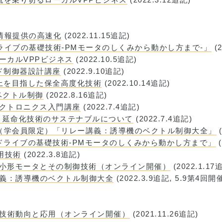
象情報提供の高速化
(2022.11.15追記)
ライブの基礎技術-PMモータのしくみから動かし方まで-」
(2
ローカルVPPビジネス
(2022.10.5追記)
ード制御器設計講座
(2022.9.10追記)
向上を目指した保全高度化技術
(2022.10.14追記)
スベクトル制御
(2022.8.16追記)
レクトロニクス入門講座
(2022.7.4追記)
理・延命化技術のサステナブルについて
(2022.7.4追記)
（学会員限定）「リレー講義：誘導機のベクトル制御大全」
(
タドライブの基礎技術-PMモータのしくみから動かし方まで」
(
応用技術
(2022.3.8追記)
する小形モータとその制御技術（オンライン開催）
(2022.1.17
リレー講義：誘導機のベクトル制御大全
(2022.3.9追記, 5.9第4回
AI技術動向と応用（オンライン開催）
(2021.11.26追記)