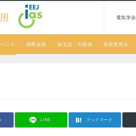
用
電気学会
イベント
国際会議
論文誌・出版物
技術委員会
k
LINE
ブックマーク