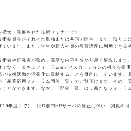
を拡大・発展させた技術セミナーです。
技術委員会がそれぞれ単独または共同で開催します。取り上
げています。また，学生や新入社員の教育講座に利用できる
技術者や研究者が務め，高度な内容も分かり易く解説します
けでなく，まさにフォーラム&ディスカッションの機会を提
流と技術活動の活発化に貢献することを目的にしています。
の「産業応用フォーラム開催一覧」でご覧頂けます。その一
ることができます。なお，「開催一覧」は，新たなフォーラ
019年度まで）
旧D部門HPサーバの停止に伴い，閲覧不可