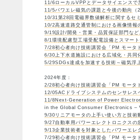
11/6ローカルVPPとデータサイエン
11/5パワエレ磁気の課題と今後の動向
（2
10/31第28回電磁界数値解析に関する
10/2高速道路交通管制における画像情報
9/19設計/開発・営業・品質保証部門
8/1環境配慮型工場受配電設備とスマー
7/28初心者向け技術講習会「PM モー
6/30上下水道施設における広域化・共
5/29SDGs達成を加速する技術～磁気
2024年度：
2/28初心者向け技術講習会「PM モー
12/05ACドライブシステムのセンサ
11/8Next-Generation of Power Electron
in the Global Consumer Electronics 
9/30リニアモータの上手い使い方と技術
9/27自動車用パワーエレクトロニクスの
9/13企業技術者を対象としたパワーエ
7/29初心者向け技術講習会「PM モー