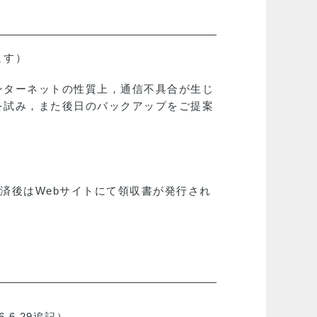
ます）
ンターネットの性質上，通信不具合が生じ
を試み，また後日のバックアップをご提案
決済後はWebサイトにて領収書が発行され
6.6.29追記）