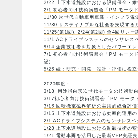
2/22 上下水道施設における設備保全・
2/1 初心者向け技術講習会「PM モー
11/30 次世代自動車用車載・インフラ
11/30 サステイナブルな社会を実現す
11/25(第1回), 2/24(第2回) 全4
11/1 ACドライブシステムのセンサレ
9/14 企業技術者を対象としたパワーエ
7/1 初心者向け技術講習会「PM モー
記)
5/26 続：研究・開発・設計・評価に
2020年度：
3/18 用途指向形次世代モータの技術
3/17初心者向け技術講習会「PM モー
3/16 回転機電磁界解析の実用的総合評
2/15 上下水道施設における効率的運
2/1 ACドライブシステムのセンサレ
1/28 上下水道施設における制御技術の
1/21 電動車両を活用した最新VPP実証