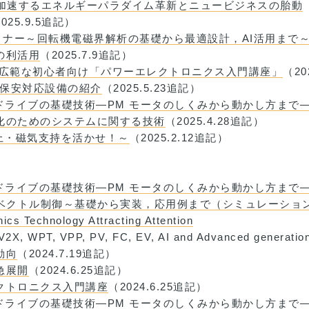
スで加速するエネルギーパラダイム革新とニュービジネスの胎動
025.9.5追記）
セミナー～回転機電磁界解析の基礎から最適設計，AI活用まで
の利活用
（2025.7.9追記）
など広範な初心者向け「パワーエレクトロニクス入門講座」
（20
ト保安対応設備の紹介
（2025.5.23追記）
タドライブの基礎技術―PM モータのしくみから動かし方まで
同化のためのシステムに関する技術
（2025.4.28追記）
浮上・磁気支持を活かせ！～
（2025.2.12追記）
タドライブの基礎技術―PM モータのしくみから動かし方まで
レスベクトル制御～基礎から実装，応用例まで（シミュレーショ
ics Technology Attracting Attention
– V2X, WPT, VPP, PV, FC, EV, AI and Advanced genera
動向
（2024.7.19追記）
急展開
（2024.6.25追記）
レクトロニクス入門講座
（2024.6.25追記）
タドライブの基礎技術―PM モータのしくみから動かし方まで