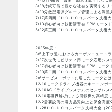
8/28持続可能で豊かな社会を実現するリ
8/20分散型電源グループ管理による調
7/17第四回「ＤＣ-ＤＣコンバータ技術
7/13初心者向け技術講習会「PMモー
5/22第三回「ＤＣ-ＤＣコンバータ技術
2025年度：
3/5上下水道におけるカーボンニュート
2/27次世代モビリティ用モータ応用シ
2/27初心者向け技術講習会「PM モー
2/20第二回「ＤＣ-ＤＣコンバータ技術
2/6サービスロボットに適したモータと
12/16モータドライブ機器のキーコン
12/10ACドライブシステムのセンサレ
12/10電磁界解析による回転機の高精
12/2需要設備の電力品質向上と保全高
11/28ＤＣ-ＤＣコンバータ技術大全
（20