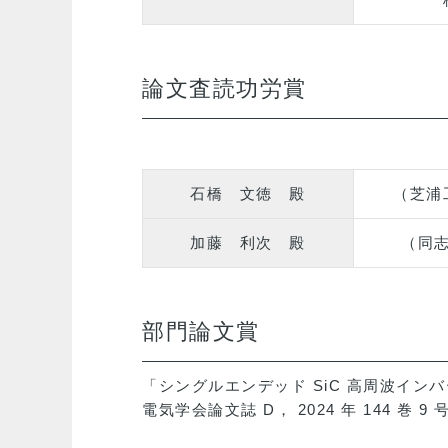
論文査読功労賞
石橋 文徳 殿
（芝浦
加藤 利次 殿
（同
部門論文賞
「シングルエンデッド SiC 高周波イン
電気学会論文誌 D， 2024 年 144 巻 9 号 p