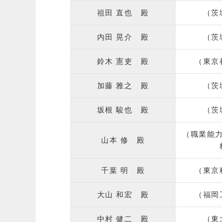
祖田 直也 殿
（茨
内田 晃介 殿
（茨
鈴木 憲吏 殿
（東京
加藤 雅之 殿
（茨
坂根 駿也 殿
（茨
（職業能
山本 修 殿
千葉 明 殿
（東京
大山 和宏 殿
（福岡
中村 健二 殿
（東