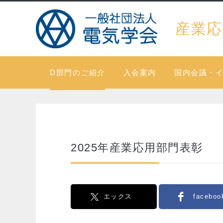
産業応
D部門のご紹介
入会案内
国内会議・
2025年産業応用部門表彰
エックス
faceboo