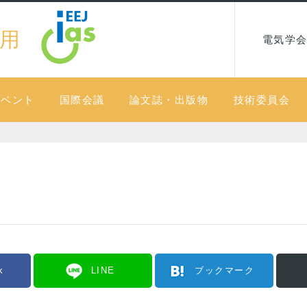
用
電気学会
イベント
国際会議
論文誌・出版物
技術委員会
k
LINE
ブックマーク