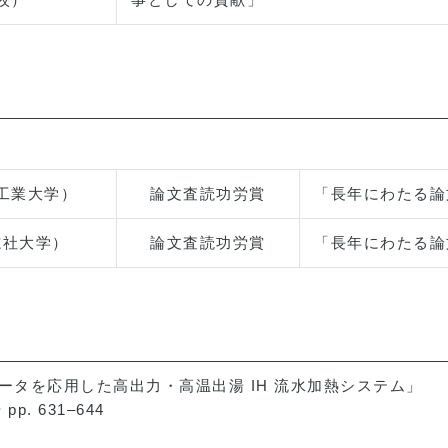
工業大学）
論文査読功労賞
「長年にわたる論
志社大学）
論文査読功労賞
「長年にわたる論
バータを応用した高出力・高温出湯 IH 流水加熱システム」
p. 631–644