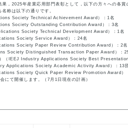
果，2025年産業応用部門表彰として，以下の方々への各
る名称は以下の通りです。
ns Society Technical Achievement Award）：1名
ns Society Outstanding Contribution Award）：3名
tions Society Technical Development Award）：1名
ions Society Service Award）：24名
ons Society Paper Review Contribution Award）：2名
 Society Distinguished Transaction Paper Award）：
ustry Applications Society Best Presentati
lications Society Academic Activity Award）：1
ions Society Quick Paper Review Promotion Award
会にて開催します。（7月1日現在の計画）