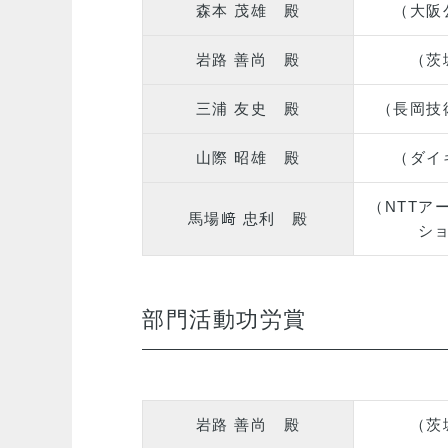
森本 茂雄 殿
（大阪
岩路 善尚 殿
（茨
三浦 友史 殿
（長岡技
山際 昭雄 殿
（ダイ
（NTTア
馬場﨑 忠利 殿
シ
部門活動功労賞
岩路 善尚 殿
（茨