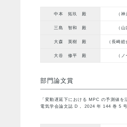
中本 拓玖 殿
（神
三島 智和 殿
（山
大森 英樹 殿
（長崎総
大谷 修平 殿
（ノ
部門論文賞
「変動遅延下における MPC の予測値
電気学会論文誌 D， 2024 年 144 巻 5 号 p