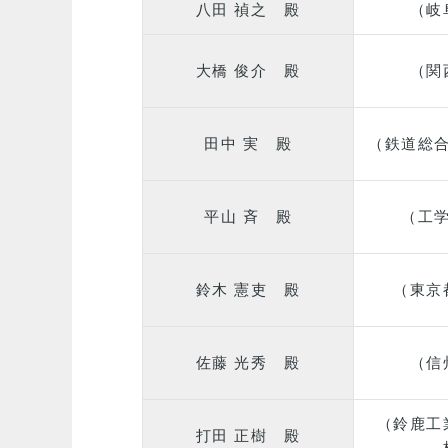
八田 禎之 殿
（岐
大橋 俊介 殿
（関
田中 実 殿
（鉄道総
平山 斉 殿
（工
鈴木 憲吏 殿
（東京
佐藤 光秀 殿
（信
（鈴鹿工
打田 正樹 殿