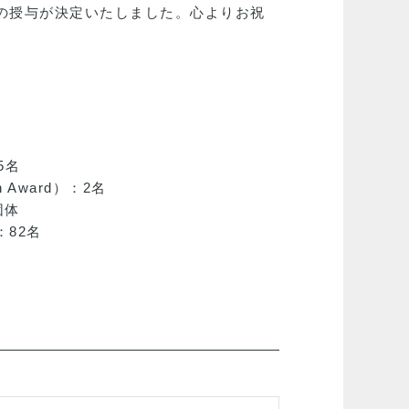
賞の授与が決定いたしました。心よりお祝
25名
on Award）：2名
3団体
）：82名