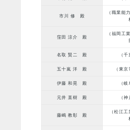
（職業能
市川 修 殿
（福岡工
窪田 涼介 殿
名取 賢二 殿
（千
五十嵐 洋 殿
（東京
伊藤 和晃 殿
（岐
元井 直樹 殿
（神
（松江工
藤嶋 教彰 殿