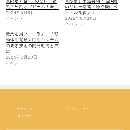
員限定）全5回のリレー講
員限定）申込再開！ 全4回
義「外乱オブザーバ大全」
のリレー講義：誘導機のベ
2024年5月9日
クトル制御大全
イベント
2022年6月10日
イベント
産業応用フォーラム 「移
動体用電動力応用システム
の要素技術の開発動向と展
望」
2023年9月20日
イベント
お問い合わせ
プライバシーポリシー
電気学会HP