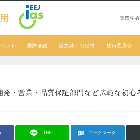
用
電気学会
イベント
国際会議
論文誌・出版物
技術委員会
開発・営業・品質保証部門など広範な初心
k
LINE
ブックマーク