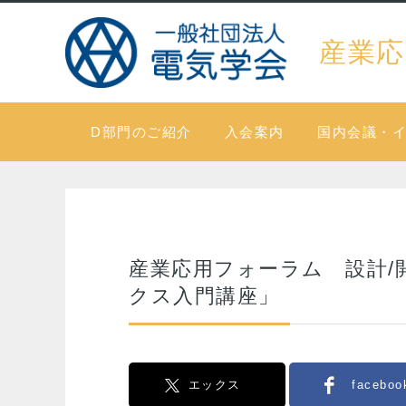
産業応
D部門のご紹介
入会案内
国内会議・
産業応用フォーラム 設計/
クス入門講座」
エックス
faceboo