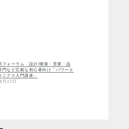
用フォーラム 設計/開発・営業・品
部門など広範な初心者向け「パワーエ
ロニクス入門講座」
年6月22日
ト