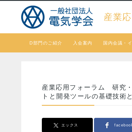
産業応
D部門のご紹介
入会案内
国内会議・
産業応用フォーラム 研究
トと開発ツールの基礎技術
エックス
faceboo