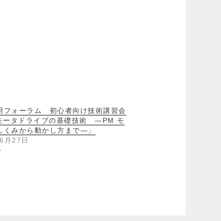
用フォーラム 初心者向け技術講習会
 モータドライブの基礎技術 ―PM モ
しくみから動かし方まで―」
年6月27日
ト