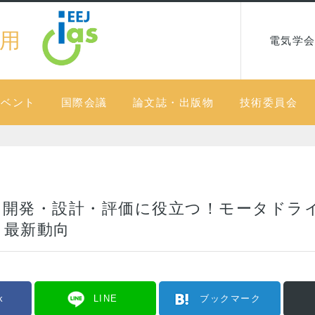
用
電気学会
イベント
国際会議
論文誌・出版物
技術委員会
・開発・設計・評価に役立つ！モータドラ
と最新動向
k
LINE
ブックマーク