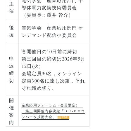
電気学会 産業応用部門 半
主
導体電力変換技術委員会
催
（委員長：藤井 幹介）
後
電気学会 産業応用部門 オ
援
ンデマンド配信小委員会
各開催日の10日前に締切
申
第三回目の締切は2026年5月
込
12日(火)
締
会場定員30名，オンライン
切
定員300名に達し次第，それ
ぞれ締め切り。
開
産業応用フォーラム（会員限定）
催
第三回開催内容決定「ＤＣ-ＤＣコ
案
ンバータ技術大全」
内