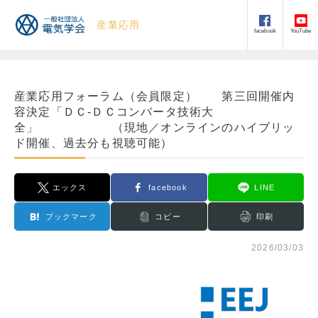
産業応用
facebook
YouTube
産業応用フォーラム（会員限定） 第三回開催内
容決定「ＤＣ-ＤＣコンバータ技術大
全」 （現地／オンラインのハイブリッ
ド開催、過去分も視聴可能）
エックス
facebook
LINE
ブックマーク
コピー
印刷
2026/03/03