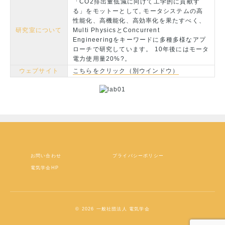
「CO2排出量低減に向けて工学的に貢献す
る」をモットーとして, モータシステムの高
性能化、高機能化、高効率化を果たすべく、
研究室について
Multi PhysicsとConcurrent
Engineeringをキーワードに多種多様なアプ
ローチで研究しています。 10年後にはモータ
電力使用量20%?。
ウェブサイト
こちらをクリック（別ウインドウ）
お問い合わせ
プライバシーポリシー
電気学会HP
© 2026 一般社団法人 電気学会