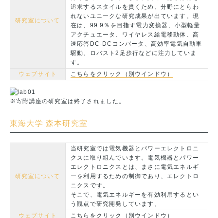
追求するスタイルを貫くため、分野にとらわ
れないユニークな研究成果が出ています。現
研究室について
在は、99.9％を目指す電力変換器、小型軽量
アクチュエータ、ワイヤレス給電移動体、高
速応答DC-DCコンバータ、高効率電気自動車
駆動、ロバスト2足歩行などに注力していま
す。
ウェブサイト
こちらをクリック（別ウインドウ）
※寄附講座の研究室は終了されました。
東海大学 森本研究室
当研究室では電気機器とパワーエレクトロニ
クスに取り組んでいます。電気機器とパワー
エレクトロニクスとは、まさに電気エネルギ
研究室について
ーを利用するための制御であり、エレクトロ
ニクスです。
そこで、電気エネルギーを有効利用するとい
う観点で研究開発しています。
ウェブサイト
こちらをクリック（別ウインドウ）