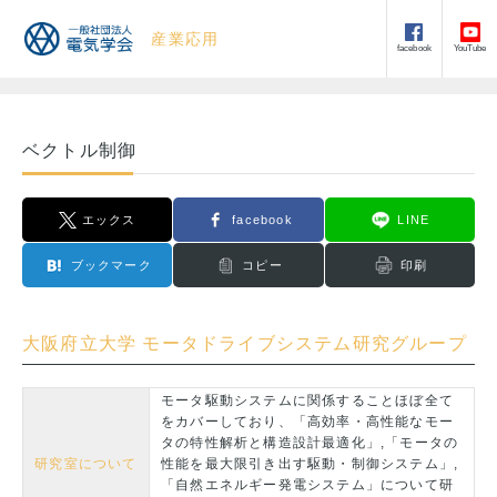
産業応用
facebook
YouTube
ベクトル制御
エックス
facebook
LINE
ブックマーク
コピー
印刷
大阪府立大学 モータドライブシステム研究グループ
モータ駆動システムに関係することほぼ全て
をカバーしており、「高効率・高性能なモー
タの特性解析と構造設計最適化」,「モータの
研究室について
性能を最大限引き出す駆動・制御システム」,
「自然エネルギー発電システム」について研