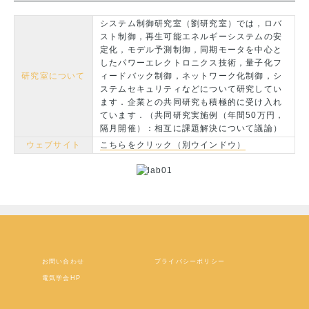
システム制御研究室（劉研究室）では，ロバ
スト制御，再生可能エネルギーシステムの安
定化，モデル予測制御，同期モータを中心と
したパワーエレクトロニクス技術，量子化フ
研究室について
ィードバック制御，ネットワーク化制御，シ
ステムセキュリティなどについて研究してい
ます．企業との共同研究も積極的に受け入れ
ています．（共同研究実施例（年間50万円，
隔月開催）：相互に課題解決について議論）
ウェブサイト
こちらをクリック（別ウインドウ）
お問い合わせ
プライバシーポリシー
電気学会HP