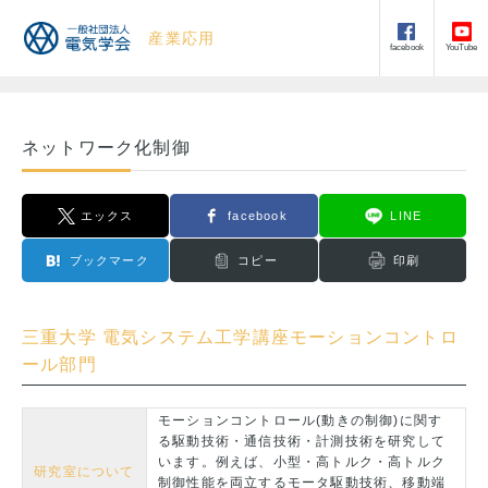
産業応用
facebook
YouTube
ネットワーク化制御
エックス
facebook
LINE
ブックマーク
コピー
印刷
三重大学 電気システム工学講座モーションコントロ
ール部門
モーションコントロール(動きの制御)に関す
る駆動技術・通信技術・計測技術を研究して
います。例えば、小型・高トルク・高トルク
研究室について
制御性能を両立するモータ駆動技術、移動端