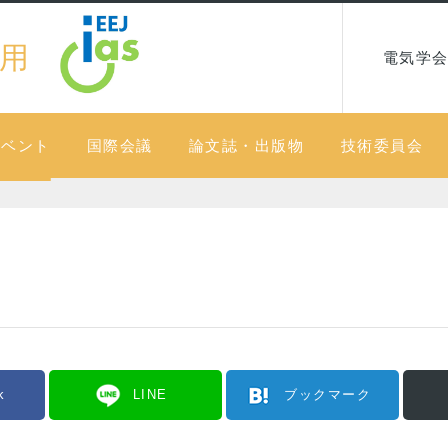
用
電気学会
イベント
国際会議
論文誌・出版物
技術委員会
k
LINE
ブックマーク