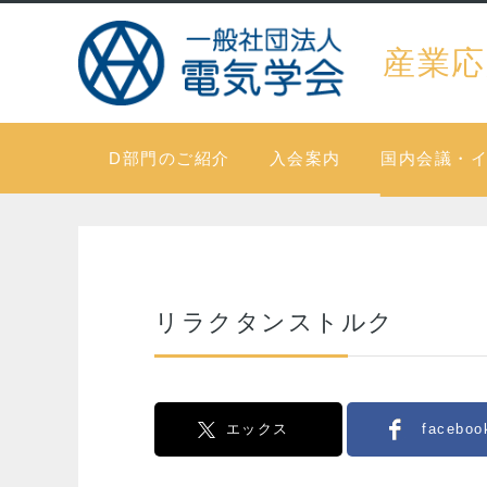
産業応
D部門のご紹介
入会案内
国内会議・
リラクタンストルク
エックス
faceboo