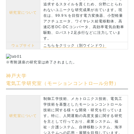
追求するスタイルを貫くため、分野にとらわ
れないユニークな研究成果が出ています。現
研究室について
在は、99.9％を目指す電力変換器、小型軽量
アクチュエータ、ワイヤレス給電移動体、高
速応答DC-DCコンバータ、高効率電気自動車
駆動、ロバスト2足歩行などに注力していま
す。
ウェブサイト
こちらをクリック（別ウインドウ）
※寄附講座の研究室は終了されました。
神戸大学
電気工学研究室（モーションコントロ―ル分野）
制御工学技術、メカトロニクス技術、電気工
学技術を基盤としたモーションコントロール
技術に関する様々な開発・研究を行っていま
研究室について
す。特に、人間運動の高度支援に関する研究
を主として行っており、産業システム、福
祉・介護システム、自律移動システム、海洋
システムへの応用・展開を目指しています。