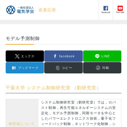
産業応用
facebook
YouTube
モデル予測制御
エックス
facebook
LINE
ブックマーク
コピー
印刷
千葉大学 システム制御研究室 （劉研究室）
システム制御研究室（劉研究室）では，ロバ
スト制御，再生可能エネルギーシステムの安
定化，モデル予測制御，同期モータを中心と
したパワーエレクトロニクス技術，量子化フ
研究室について
ィードバック制御，ネットワーク化制御，シ