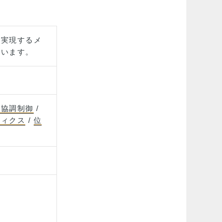
を実現するメ
ています。
械協調制御
/
ティクス
/
位