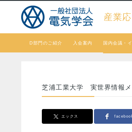
産業応
D部門のご紹介
入会案内
国内会議・
芝浦工業大学 実世界情報
エックス
faceboo