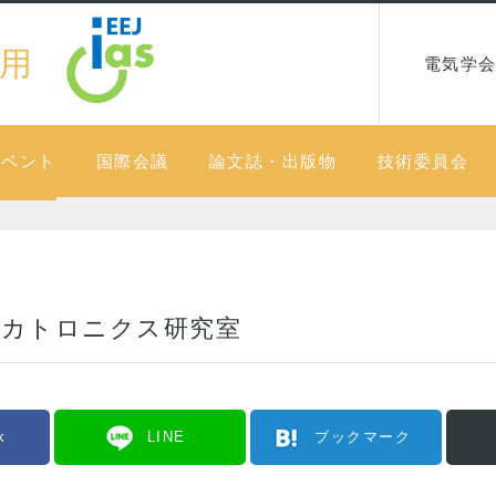
用
電気学会
イベント
国際会議
論文誌・出版物
技術委員会
メカトロニクス研究室
k
LINE
ブックマーク