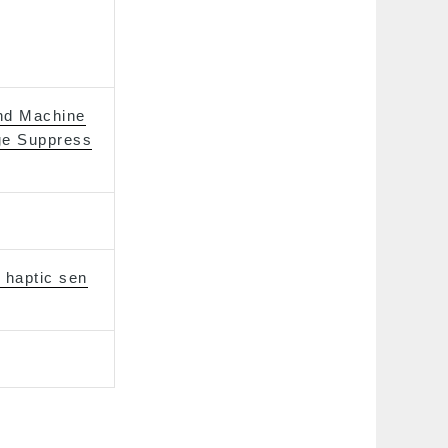
and Machine
age Suppress
 haptic sen