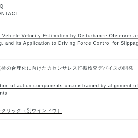
AQ
ONTACT
 Vehicle Velocity Estimation by Disturbance Observer 
g, and its Application to Driving Force Control for Slipp
点検の合理化に向けた力センサレス打振検査デバイスの開発
tion of action components unconstrained by alignment of
ints
をクリック（別ウインドウ）