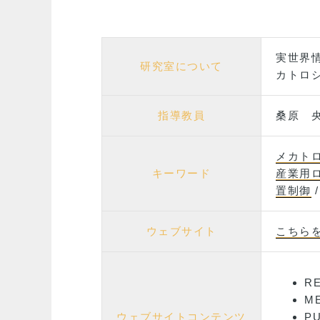
実世界
研究室について
カトロ
指導教員
桑原 
メカト
キーワード
産業用
置制御
ウェブサイト
こちら
R
M
ウェブサイトコンテンツ
PU