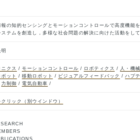
情報の知的センシングとモーションコントロールで高度機能
システムを創造し，多様な社会問題の解決に向けた活動をし
央明
ロニクス
/
モーションコントロール
/
ロボティクス
/
人・機
ロボット
/
移動ロボット
/
ビジュアルフィードバック
/
ハプ
/
力制御
/
電気自動車
/
をクリック（別ウインドウ）
ESEARCH
EMBERS
BLICATIONS