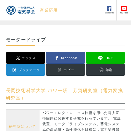
産業応用
facebook
YouTube
モータードライブ
エックス
facebook
LINE
ブックマーク
コピー
印刷
長岡技術科学大学 パワー研 芳賀研究室（電力変換
研究室）
パワーエレクトロニクス技術を用いた電力変
換回路に関係する研究を行っています。 電源
装置、モータドライブシステム、蓄電システ
研究室について
ムの高品質・高性能化を目標に，電力変換器