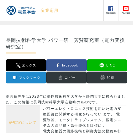
産業応用
facebook
YouTube
長岡技術科学大学 パワー研 芳賀研究室（電力変換
研究室）
エックス
facebook
LINE
ブックマーク
コピー
印刷
※芳賀先生は2023年に長岡技術科学大学から静岡大学に移られまし
た。この情報は長岡技術科学大学在籍時のものです。
パワーエレクトロニクス技術を用いた電力変
換回路に関係する研究を行ってい ます。 電
源装置、モータドライブシステム、蓄電シス
研究室について
テムの高品質・高性能化を目標に，
電力変換器の回路技術と制御方法の提案を行