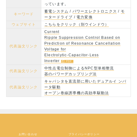
っています。
蓄電システム
/
パワーエレクトロニクス
/
モ
キーワード
ータードライブ
/
電力変換
ウェブサイト
こちらをクリック（別ウインドウ）
Current
Ripple Suppression Control Based on
Prediction of Resonance Cancellation
代表論文リンク
Voltage for
Electrolytic-Capacitor-Less
Inverter
中性点電位制御によるNPC型単相整流
代表論文リンク
器のパワーデカップリング法
キャパシタを直流部に用いたデュアルイ ンバ
代表論文リンク
ータ駆動
オープン巻線誘導機の高効率駆動法
お問い合わせ
プライバシーポリシー